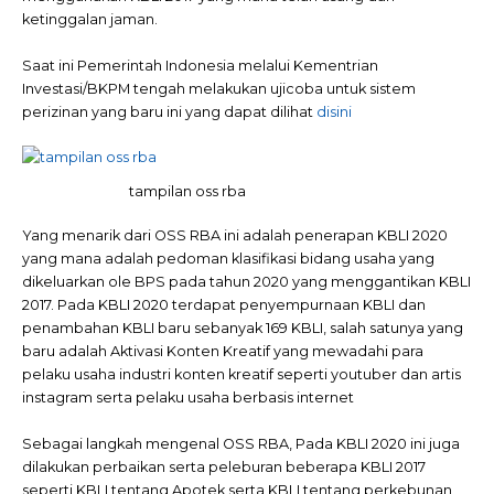
ketinggalan jaman.
Saat ini Pemerintah Indonesia melalui Kementrian
Investasi/BKPM tengah melakukan ujicoba untuk sistem
perizinan yang baru ini yang dapat dilihat
disini
tampilan oss rba
Yang menarik dari OSS RBA ini adalah penerapan KBLI 2020
yang mana adalah pedoman klasifikasi bidang usaha yang
dikeluarkan ole BPS pada tahun 2020 yang menggantikan KBLI
2017. Pada KBLI 2020 terdapat penyempurnaan KBLI dan
penambahan KBLI baru sebanyak 169 KBLI, salah satunya yang
baru adalah Aktivasi Konten Kreatif yang mewadahi para
pelaku usaha industri konten kreatif seperti youtuber dan artis
instagram serta pelaku usaha berbasis internet
Sebagai langkah mengenal OSS RBA, Pada KBLI 2020 ini juga
dilakukan perbaikan serta peleburan beberapa KBLI 2017
seperti KBLI tentang Apotek serta KBLI tentang perkebunan