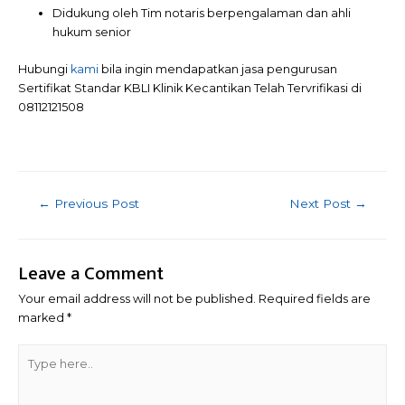
Didukung oleh Tim notaris berpengalaman dan ahli
hukum senior
Hubungi
kami
bila ingin mendapatkan jasa pengurusan
Sertifikat Standar KBLI Klinik Kecantikan Telah Tervrifikasi di
08112121508
Post
←
Previous Post
Next Post
→
navigation
Leave a Comment
Your email address will not be published.
Required fields are
marked
*
Type
here..