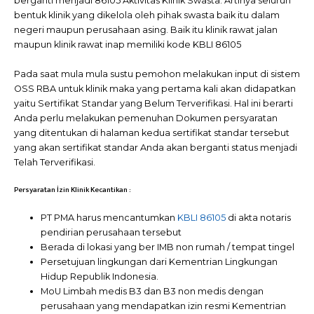
berganti menjadi 86105 Aktivitas Klinik Swasta. Artinya seluruh
bentuk klinik yang dikelola oleh pihak swasta baik itu dalam
negeri maupun perusahaan asing. Baik itu klinik rawat jalan
maupun klinik rawat inap memiliki kode KBLI 86105
Pada saat mula mula sustu pemohon melakukan input di sistem
OSS RBA untuk klinik maka yang pertama kali akan didapatkan
yaitu Sertifikat Standar yang Belum Terverifikasi. Hal ini berarti
Anda perlu melakukan pemenuhan Dokumen persyaratan
yang ditentukan di halaman kedua sertifikat standar tersebut
yang akan sertifikat standar Anda akan berganti status menjadi
Telah Terverifikasi.
Persyaratan İzin Klinik Kecantikan :
PT PMA harus mencantumkan
KBLI 86105
di akta notaris
pendirian perusahaan tersebut
Berada di lokasi yang ber IMB non rumah / tempat tingel
Persetujuan lingkungan dari Kementrian Lingkungan
Hidup Republik Indonesia.
MoU Limbah medis B3 dan B3 non medis dengan
perusahaan yang mendapatkan izin resmi Kementrian