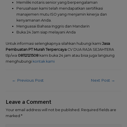
Memiliki notaris senior yang berpengalaman
Perusahaan kami telah mendapatkan sertifikasi
manajemen mutu ISO yang menjamin kinerja dan
kenyamanan Anda.
Menguasai Bahasa Inggris dan Mandarin
Buka 24 Jam siap melayani Anda
Untuk informasi selengkapnya silahkan hubungi kami
Jasa
Pembuatan PT Murah Terpercaya
CV DUA RAJA SEJAHTERA
tlp/wa
08112121508
kami buka 24 jam atau bisa juga langsung
menghubungi
kontak kami
←
Previous Post
Next Post
→
Leave a Comment
Your email address will not be published.
Required fields are
marked
*