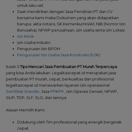
untuk satu set.
Saat mendirikan dengan Jasa Pendirian PT dan CV
bersama kami maka Dokumen yang akan didapatkan
berupa: akta notaris, SK KemenkumHAM, NIB (Nomor Izin
Berusaha), NPWP perusahaan, izin usaha serta izin Lokasi.
Izin Klinik
Izin Usaha Industri
Pengurusan Izin BPOM
Pengurusan Izin Usaha Jasa Konstruksi (IUJK)
Itulah 5
Tips Mencari Jasa Pembuatan PT Murah Terpercaya
yang bisa Anda lakukan. Legalitascepat.id merupakan jasa
pembuatan PT murah, cepat, berkualitas dan profesional.
legalitascepat.id menawarkan layanan izin operasional
Sertifikat Standar
, Jasa
PPKPR
, Izin Operasi Genset, NPWP,
SIUP, TDP, SLF, SLO, dan lainnya.
Alasan Memilih Kami :
Didukung oleh Tim professional yang energik bergerak
cepat