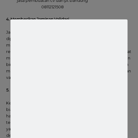
jasa pembuatan cv dan pt bandung
08112121508
4. Memberikan Jaminan Validasi
Jaminan validasi merupakan hal yang penting untuk
diperhatikan, di mana jaminan ini dibutuhkan ketika ada
masalah. Perusahaan harus bisa mengatasi atau menghadapi
resiko yang mungkin terjadi tanpa batas waktu. Mengingat saat
membuat PT, seringkali ada kendala yang muncul. Perusahaan
biro jasa yang profesional pasti sudah berpengalaman dalam
mengatasi hal tersebut, sehingga tidak takut memberi jaminan
validasi.
5. Mempertimbangkan Biaya
Ketika menggunakan jasa Buat PT, Anda perlu menyiapkan
biaya untuk membayar jasa tersebut. Jangan tertipu dengan
harga yang murah dan tidak masuk akal, untuk menghindari
terkena penipuan. Anda bisa membandingkan harga pasaran
yang umum dan standar, serta memilih biaya yang sesuai
dengan budget yang dimiliki.