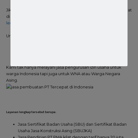
Jika Anda membutuhkan jasa pembuatan PT yang murah cepat
di seluruh Indonesia, bisa segera kunjungi dan hubungi
legalitascepat.id
.
Untuk Satu set PT :
Modal Dasar 1 miliar, biaya satu set 7juta
Modal dasar diatas 1miliar biaya satu set Rp 9juta
Kami tak hanya melayani jasa pengurusan izin usaha untuk
warga Indonesia tapi juga untuk WNA atau Warga Negara
Asing.
Layanan lengkap tersebut berupa:
Jasa Sertifikat Badan Usaha (SBU) dan Sertifikat Badan
Usaha Jasa Konstruksi Asing (SBUJKA)
Jasa Pendirian PT PMA kilat dengan tarif hanya 20 juta