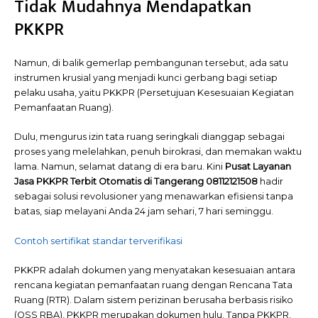
Tidak Mudahnya Mendapatkan
PKKPR
Namun, di balik gemerlap pembangunan tersebut, ada satu
instrumen krusial yang menjadi kunci gerbang bagi setiap
pelaku usaha, yaitu PKKPR (Persetujuan Kesesuaian Kegiatan
Pemanfaatan Ruang).
Dulu, mengurus izin tata ruang seringkali dianggap sebagai
proses yang melelahkan, penuh birokrasi, dan memakan waktu
lama. Namun, selamat datang di era baru. Kini
Pusat Layanan
Jasa PKKPR Terbit Otomatis di Tangerang 08112121508
hadir
sebagai solusi revolusioner yang menawarkan efisiensi tanpa
batas, siap melayani Anda 24 jam sehari, 7 hari seminggu.
Contoh sertifikat standar terverifikasi
PKKPR adalah dokumen yang menyatakan kesesuaian antara
rencana kegiatan pemanfaatan ruang dengan Rencana Tata
Ruang (RTR). Dalam sistem perizinan berusaha berbasis risiko
(OSS RBA), PKKPR merupakan dokumen hulu. Tanpa PKKPR,