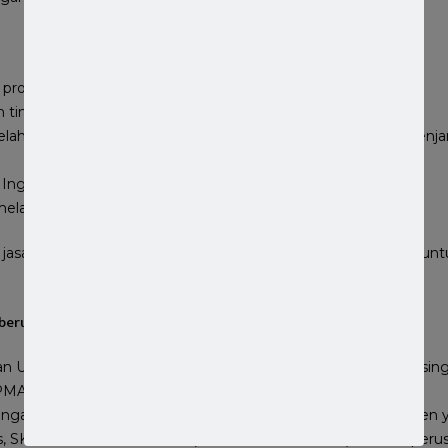
professional yang energik bergerak cepat
an tim ahli legal senior yang berpengalaman
elah mendapatkan sertifikasi manajemen mutu ISO yang menjam
Inggris dan Mandarin
melayani Anda
 jasa pengurusan izin usaha untuk warga Indonesia tapi juga u
berupa:
dan Usaha (SBU) dan Sertifikat Badan Usaha Jasa Konstruksi Asi
MA kilat dengan tarif hanya 20 juta untuk satu set.
engan Jasa Pendirian PT dan CV bersama kami maka Dokumen y
ris, SK KemenkumHAM, NIB (Nomor Izin Berusaha), NPWP perusah