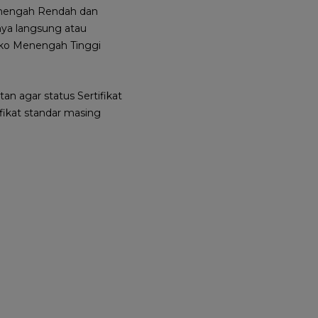
 Menengah Rendah dan
nya langsung atau
isiko Menengah Tinggi
n agar status Sertifikat
ifikat standar masing