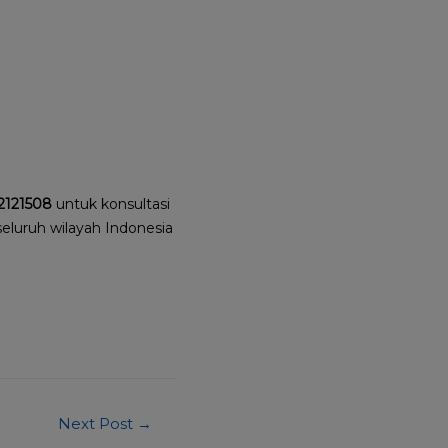
2121508
untuk konsultasi
seluruh wilayah Indonesia
Next Post
→