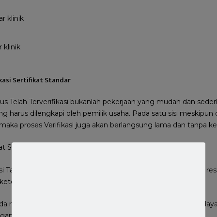
 klinik
kasi Sertifikat Standar
s Telah Terverifikasi bukanlah pekerjaan yang mudah dan seder
g harus dilengkapi oleh pemilik usaha. Pada satu sisi meskipu
aka proses Verifikasi juga akan berlangsung lama dan tanpa ke
at Standar Proses Cepat
i Tanpa batas bagi siapapun yang ingin mengurus izin usaha re
keterbatasan sumber daya manusia.
 mengurus izin usaha restoran milik Anda dengan sumberdaya 
gan pengetahuan tentang regulasi terbaru di Indonesia