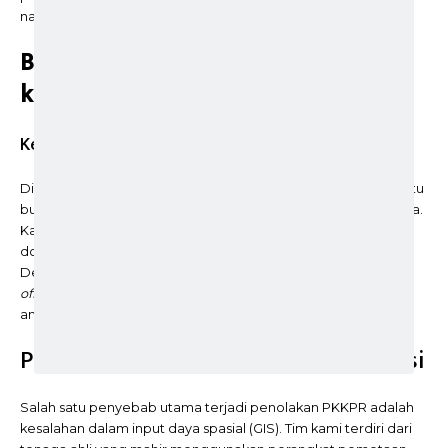
nasional.
Berikut adalah nilai tambah yang
kami tawarkan:
Kecepatan Proses PKKPR
Di dunia bisnis, waktu adalah uang. Penundaan izin selama satu
bulan bisa berarti kehilangan peluang keuntungan ratusan juta.
Kami memiliki alur kerja yang terintegrasi untuk memastikan
dokumen PKKPR Anda diproses dengan prioritas tinggi.
Dengan pemahaman mendalam mengenai sistem
back-
office
pemerintah, kami tahu persis bagaimana menghindari
antrean macet dalam verifikasi data.
Pembuatan Peta Polygon yang Presisi
Salah satu penyebab utama terjadi penolakan PKKPR adalah
kesalahan dalam input daya spasial (GIS). Tim kami terdiri dari