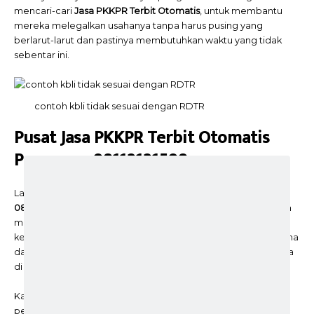
mencari-cari
Jasa PKKPR Terbit Otomatis
, untuk membantu
mereka melegalkan usahanya tanpa harus pusing yang
berlarut-larut dan pastinya membutuhkan waktu yang tidak
sebentar ini.
contoh kbli tidak sesuai dengan RDTR
Pusat Jasa PKKPR Terbit Otomatis
Ponorogo 08112121508
Layanan
Pusat Jasa PKKPR Terbit Otomatis Ponorogo
08112121508
hadir sebagai solusi modern bagi Anda yang ingin
mengurus perizinan tata ruang tanpa ribet. Di era digital ini,
kecepatan adalah segalanya, terutama bagi para pelaku usaha
dan investor yang ingin segera merealisasikan proyek mereka
di Bumi Reog.
Kami bukan sekadar jasa administrasi; kami adalah konsultan
perizinan yang memahami seluk-beluk regulasi lokal dan