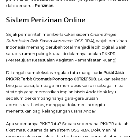
dahi berkerut:
Perizinan.
Sistem Perizinan Online
Sejak pemerintah memberlakukan sistem
Online Single
Submission Risk-Based Approach
(OSS RBA), wajah perizinan
Indonesia memang berubah total menjadi lebih digital. Salah
satu instrumen paling krusial di dalamnya adalah PKKPR
(Persetujuan Kesesuaian Kegiatan Pemanfaatan Ruang).
Di tengah kompleksitas regulasi tata ruang, hadir
Pusat Jasa
PKKPR Terbit Otomatis Ponorogo 08112121508
. Bukan sekadar
biro jasa biasa, lembaga ini memposisikan diri sebagai mitra
strategis yang memastikan impian bisnis Anda tidak layu
sebelum berkembang hanya gara-gara urusan
administrasi.
Lantas, mengapa dokumen ini begitu
menentukan bagi kelangsungan usaha Anda?
Apa sebenarnya PKKPR itu? Secara sederhana, PKKPR adalah
tiket masuk utama dalam sistem OSS RBA. Dokumen ini
menggantikan izin lokasi dan berbagai izin pemanfaatan ruang