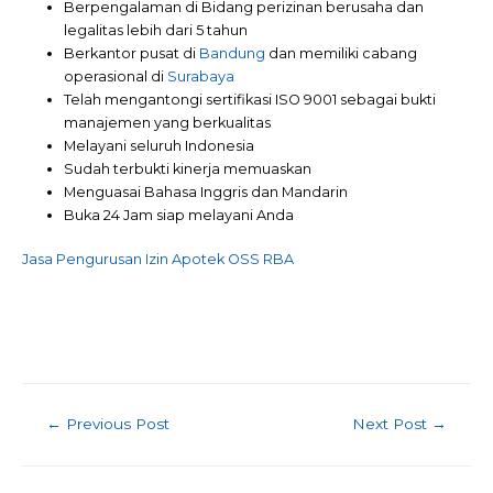
Berpengalaman di Bidang perizinan berusaha dan
legalitas lebih dari 5 tahun
Berkantor pusat di
Bandung
dan memiliki cabang
operasional di
Surabaya
Telah mengantongi sertifikasi ISO 9001 sebagai bukti
manajemen yang berkualitas
Melayani seluruh Indonesia
Sudah terbukti kinerja memuaskan
Menguasai Bahasa Inggris dan Mandarin
Buka 24 Jam siap melayani Anda
Jasa Pengurusan Izin Apotek OSS RBA
Post
←
Previous Post
Next Post
→
navigation