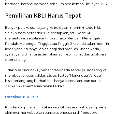
berbagai instansi berbeda sebelum bisa kembali ke layar OSS.
Pemilihan KBLI Harus Tepat
Banyak pelaku usaha yang keliru dalam memiliki kode KBLI.
Sejak sistem berbasis risiko diterapkan, satu kode KBLI
menentukan segalanya, tingkat risiko (Rendah, Menengah
Rendah, Menengah Tinggi, atau Tinggi). Jika Anda salah memilih
kode yang risikonya lebih tinggi dari profil asli usaha Anda,
syarat yang diminta sistem akan jauh lebih rumit dan tidak bisa
otomatis lagi.
Tidak bisa dimungkiri, beban trafik pada server pusat sering kali
membuat proses validasi
stuck
. Status “Menunggu Validasi”
bisa berlangsung berhari-hari hanya karena antrean data di
backend
kementerian teknis terkait.
Download KBLI 2020
Kondisi stag ini menciptakan ketidakpastian usaha, yang pada
akhirnya menyebabkan banyak pengusaha di Ponogoro