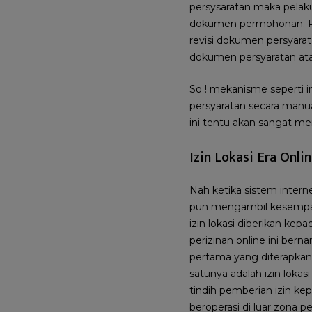
persysaratan maka pelak
dokumen permohonan. Pem
revisi dokumen persyara
dokumen persyaratan atau
So ! mekanisme seperti 
persyaratan secara manua
ini tentu akan sangat me
Izin Lokasi Era Onli
Nah ketika sistem inter
pun mengambil kesempata
izin lokasi diberikan kep
perizinan online ini bern
pertama yang diterapkan 
satunya adalah izin lokas
tindih pemberian izin kep
beroperasi di luar zona 