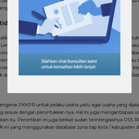
 bisa terbit otomatis. Pada PKKPR inilah yang sering menemui k
ersyaratan PKKPR.
tidak mudah
atkan PKKPR Karena pemeriksaan dokumen persyaratan unt
. Lembaga ini mencocokkan permohonan PKKPR dengan kesesu
tersebut. Kemudian juga mencocokkan dengan data kepemilikan 
ni memerlukan waktu 10-30 hari kerja dan apabila tidak sesuai ata
oses diiulang dari awal. So !sebaiknya menyerahkan proses ini 
k dalam kategori Rekomendasi Jasa Proses PKKPR Jakarta Kila
mengenai PKKPR untuk pelaku usaha yaitu agar usaha yang dijal
g sesuai dengan peruntukkan nya. Hal ini juga mengantisipasi u
kkan itu. Penertiban ini juga berkat sudah terintergrasinya OS
N ini yang menggunakan database zona tiap kota / kabupaten di