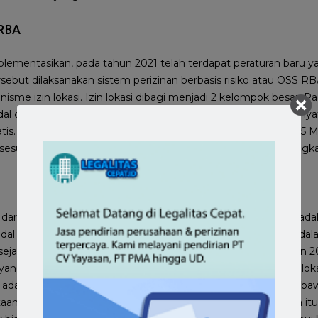
 RBA
mplementasikan, pada tahun 2021 telah terdapat peraturan bar
ersebut dilaksanakan sistem perizinan berbasis risiko atau OSS R
sme izin lokasi. Izin lokasi dibagi menjadi 2 kelompok besar. 
l dibawah Rp 5 Miliar yang izin lokasinya bernama Surat Perny
is. Sedangkan untuk pelaku usaha dengan modal diatas Rp 5 Mili
sesuaian Kegiatan Pemanfaatan Ruang atau yang biasa disingk
dari Persetujuan Kesesuaian Kegiatan Pemanfaatan Ruang adalah
l usaha diatas Rp 5 Miliar. Dokumen izin lokasi PKKPR ini adal
ejak diberlakukan nya sistem perizinan berbasis risiko di tahun 2
au yang lebih dikenal dengan OSS RBA memang membagi izin lok
dalah izin lokasi untuk pelaku usaha dengan modal usaha dibaw
aan Kesesuaian Tata Ruang yang terbit otomatis. Sementara i