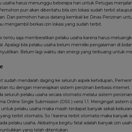
u usaha harus menunggu beberapa hari untuk Petugas menjala
ohon pun akan diberitahu bila izin lokasi sudah terbit ataup
tan. Dan pemohon harus datang kembali ke Dinas Perizinan un
 mengambil berkas izin lokasi yang sudah terbit.
ini tentu saja memberatkan pelaku usaha karena harus meluan
l. Apalagi bila pelaku usaha belum memiliki pengalaman di bidan
nyulitkan. Belum lagi waktu dan energi yang terbuang untuk meng
ne
net sudah mendarah daging ke seluruh aspek kehidupan, Pemerin
n itu dengan menerapkan sistem perizinan berbasis internet. P
ada seluruh pelaku usaha secara otomatis melalui sistem perizina
ama Online Single Submission (OSS ) versi 1.1. Mengingat sistem o
untuk pelaku usaha maka masih terdapat banyak sekali kekuranga
i yang terbit otomatis. So ! karena terbit otomatis maka banyak
ada pelaku usaha. Akibatnya begitu fatal adalah banyak izin usah
peruntukkan yang telah ditentukan.