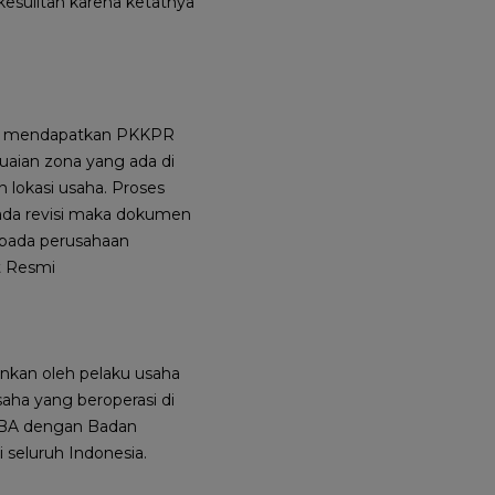
esulitan karena ketatnya
uk mendapatkan PKKPR
aian zona yang ada di
lokasi usaha. Proses
u ada revisi maka dokumen
kepada perusahaan
t Resmi
ankan oleh pelaku usaha
saha yang beroperasi di
S RBA dengan Badan
 seluruh Indonesia.