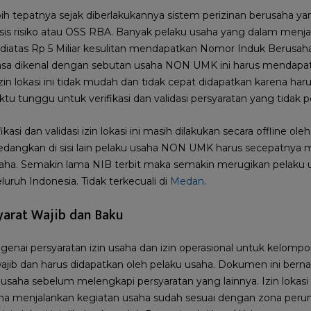
bih tepatnya sejak diberlakukannya sistem perizinan berusaha y
asis risiko atau OSS RBA. Banyak pelaku usaha yang dalam menja
iatas Rp 5 Miliar kesulitan mendapatkan Nomor Induk Berusaha
sa dikenal dengan sebutan usaha NON UMK ini harus mendapatkan
in lokasi ini tidak mudah dan tidak cepat didapatkan karena h
aktu tunggu untuk verifikasi dan validasi persyaratan yang tidak 
fikasi dan validasi izin lokasi ini masih dilakukan secara offline ol
Sedangkan di sisi lain pelaku usaha NON UMK harus secepatnya
saha. Semakin lama NIB terbit maka semakin merugikan pelak
eluruh Indonesia. Tidak terkecuali di
Medan
.
Syarat Wajib dan Baku
engenai persyaratan izin usaha dan izin operasional untuk kel
ajib dan harus didapatkan oleh pelaku usaha. Dokumen ini bern
ku usaha sebelum melengkapi persyaratan yang lainnya. Izin loka
aha menjalankan kegiatan usaha sudah sesuai dengan zona perun