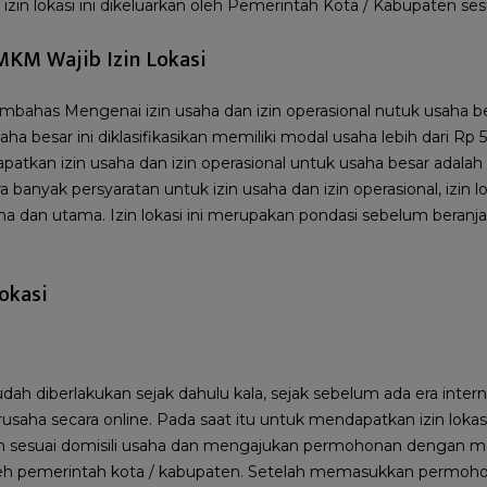
izin lokasi ini dikeluarkan oleh Pemerintah Kota / Kabupaten sesu
KM Wajib Izin Lokasi
embahas Mengenai izin usaha dan izin operasional nutuk usaha 
besar ini diklasifikasikan memiliki modal usaha lebih dari Rp 5 
atkan izin usaha dan izin operasional untuk usaha besar adala
ra banyak persyaratan untuk izin usaha dan izin operasional, izin lo
 dan utama. Izin lokasi ini merupakan pondasi sebelum beran
okasi
sudah diberlakukan sejak dahulu kala, sejak sebelum ada era int
usaha secara online. Pada saat itu untuk mendapatkan izin lokas
an sesuai domisili usaha dan mengajukan permohonan dengan m
oleh pemerintah kota / kabupaten. Setelah memasukkan permoh