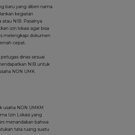
ang baru yang diberi nama
lankan kegiatan
 atau NIB. Pasalnya
 izin lokasi agar bisa
arus melengkapi dokumen
pernah cepat.
eh petugas dinas sesuai
 mendapatkan NIB untuk
u usaha NON UMK.
ompok usaha NON UMKM
ama Izin Lokasi yang
si ini menandakan bahwa
tukan tata ruang suatu