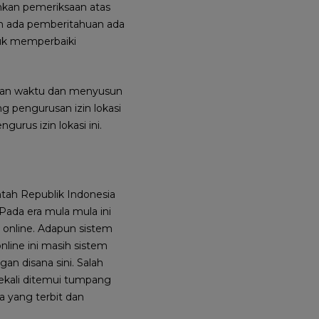
nkan pemeriksaan atas
un ada pemberitahuan ada
tuk memperbaiki
gkan waktu dan menyusun
g pengurusan izin lokasi
urus izin lokasi ini.
tah Republik Indonesia
ada era mula mula ini
n online. Adapun sistem
nline ini masih sistem
n disana sini. Salah
 sekali ditemui tumpang
a yang terbit dan