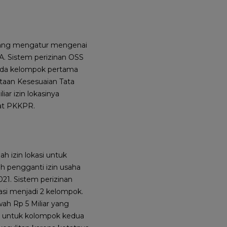
u yang mengatur mengenai
BA. Sistem perizinan OSS
Pada kelompok pertama
ataan Kesesuaian Tata
ar izin lokasinya
at PKKPR.
 izin lokasi untuk
ah pengganti izin usaha
021. Sistem perizinan
asi menjadi 2 kelompok.
ah Rp 5 Miliar yang
tu untuk kolompok kedua