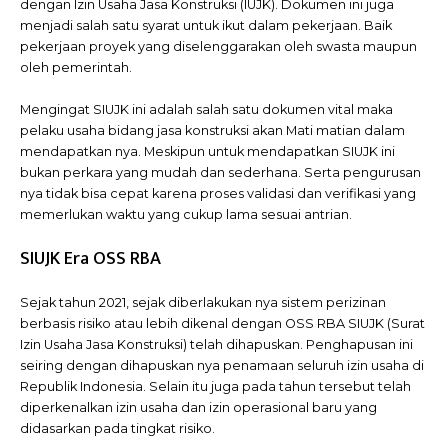
dengan Izin Usaha Jasa Konstruksi (IUJK). Dokumen ini juga
menjadi salah satu syarat untuk ikut dalam pekerjaan. Baik
pekerjaan proyek yang diselenggarakan oleh swasta maupun
oleh pemerintah.
Mengingat SIUJK ini adalah salah satu dokumen vital maka
pelaku usaha bidang jasa konstruksi akan Mati matian dalam
mendapatkan nya. Meskipun untuk mendapatkan SIUJK ini
bukan perkara yang mudah dan sederhana. Serta pengurusan
nya tidak bisa cepat karena proses validasi dan verifikasi yang
memerlukan waktu yang cukup lama sesuai antrian.
SIUJK Era OSS RBA
Sejak tahun 2021, sejak diberlakukan nya sistem perizinan
berbasis risiko atau lebih dikenal dengan OSS RBA SIUJK (Surat
Izin Usaha Jasa Konstruksi) telah dihapuskan. Penghapusan ini
seiring dengan dihapuskan nya penamaan seluruh izin usaha di
Republik Indonesia. Selain itu juga pada tahun tersebut telah
diperkenalkan izin usaha dan izin operasional baru yang
didasarkan pada tingkat risiko.