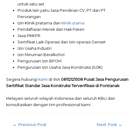
untuk satu set.
Produk lain yaitu Jasa Pendirian CV, PT dan PT
Perorangan
Izin Klinik pratama dan
klinik utama
Pendaftaran Merek dan Hak Paten
Jasa PKKPR
Sertifikat Laik Operasi dan Izin operasi Genset
Izin Usaha Industri
Izin Minuman Beralkohol
Pengurusan Izin BPOM
Pengurusan Izin Usaha Jasa Konstruksi (IUJK)
Segera hubungi
kami
di WA
08112121508 Pusat Jasa Pengurusan
Sertifikat Standar Jasa Konstruksi Terverifikasi di Pontianak
Melayani seluruh wilayah Indonesia dan seluruh KBLI dan
konsultasikan dengan tim professional kami.
Post
←
Previous Post
Next Post
→
navigation