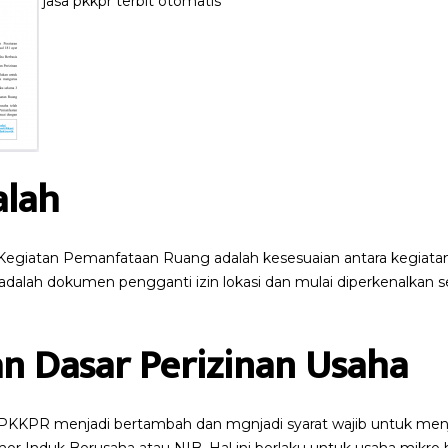
jasa pkkpr terbit otomatis
alah
Kegiatan Pemanfataan Ruang adalah kesesuaian antara kegiata
adalah dokumen pengganti izin lokasi dan mulai diperkenalkan s
an Dasar Perizinan Usaha
i PKKPR menjadi bertambah dan mgnjadi syarat wajib untuk menj