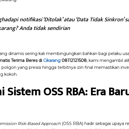
adapi notifikasi ‘Ditolak’ atau ‘Data Tidak Sinkron’
karang? Anda tidak sendirian
ang dinamis sering kali membingungkan bahkan bagi pelaku us
atis Terima Beres di
Cikarang
08112121508
, kami mengambil ali
t poligon yang presisi hingga terbitnya izin final memastikan inve
g kokoh.
Sistem OSS RBA: Era Baru
bmission Risk-Based Approach
(OSS RBA) hadir sebagai upaya r