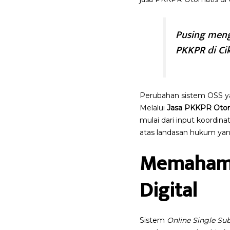
Pusing mengh
PKKPR di Ci
Perubahan sistem OSS y
Melalui
Jasa PKKPR Otom
mulai dari input koordina
atas landasan hukum yan
Memahami 
Digital
Sistem
Online Single Su