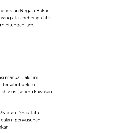
enerimaan Negara Bukan
arang atau beberapa titik
lam hitungan jam.
 manual. Jalur ini
ah tersebut belum
 khusus (seperti kawasan
PN atau Dinas Tata
s dalam penyusunan
akan.