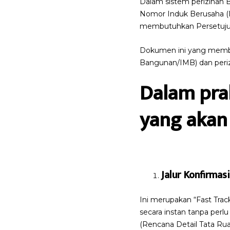
Dalam sistem perizinan B
Nomor Induk Berusaha (NI
membutuhkan Persetujua
Dokumen ini yang membuk
Bangunan/IMB) dan periz
Dalam prak
yang akan 
Jalur Konfirma
Ini merupakan “Fast Trac
secara instan tanpa perl
(Rencana Detail Tata Ruan