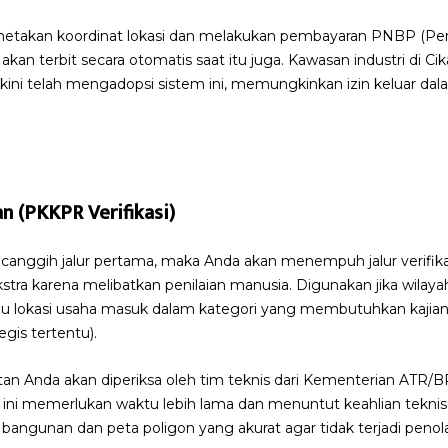
metakan koordinat lokasi dan melakukan pembayaran PNBP (P
n terbit secara otomatis saat itu juga. Kawasan industri di Cik
a kini telah mengadopsi sistem ini, memungkinkan izin keluar da
an (PKKPR Verifikasi)
ecanggih jalur pertama, maka Anda akan menempuh jalur verifikasi
stra karena melibatkan penilaian manusia. Digunakan jika wilay
tau lokasi usaha masuk dalam kategori yang membutuhkan kajian
egis tertentu).
n Anda akan diperiksa oleh tim teknis dari Kementerian ATR/B
ini memerlukan waktu lebih lama dan menuntut keahlian tekni
angunan dan peta poligon yang akurat agar tidak terjadi penol