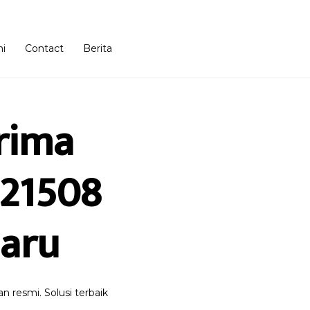
i
Contact
Berita
rima
121508
baru
 resmi. Solusi terbaik