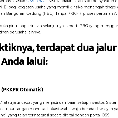
erbasis Risiko
OSS RBA
, PKKPR adalah salah satu persyaratan d
B) bagi kegiatan usaha yang memiliki risiko menengah tinggi a
n Bangunan Gedung (PBG). Tanpa PKKPR, proses perizinan And
a pintu bagi izin-izin selanjutnya, seperti PBG (yang menggan
inan berusaha lainnya.
tiknya, terdapat dua jalu
Anda lalui:
si (PKKPR Otomatis)
k” atau jalur cepat yang menjadi dambaan setiap investor. Sist
u campur tangan manusia. Lokasi usaha wajib berada di wilayah
g) yang telah terintegrasi secara digital dengan portal OSS.