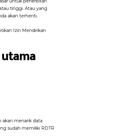
asar untuk penerbitan
tau tinggi. Atau yang
a akan terhenti.
tikan Izin Mendirikan
r utama
em akan menarik data
 yang sudah memiliki RDTR