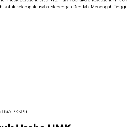
 Induk Berusaha atau NIB. Hal ini berlaku untuk usaha mikro 
ajib untuk kelompok usaha Menengah Rendah, Menengah Tinggi 
OSS RBA PKKPR