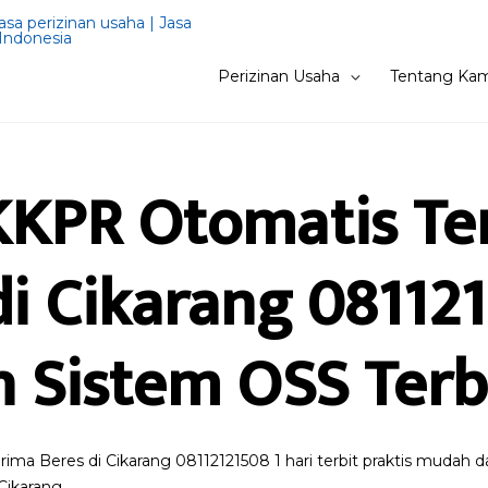
Perizinan Usaha
Tentang Kam
KKPR Otomatis Te
di Cikarang 08112
 Sistem OSS Ter
ma Beres di Cikarang 08112121508 1 hari terbit praktis mudah dan
Cikarang