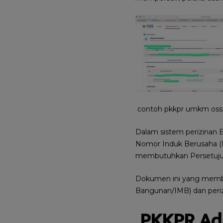
contoh pkkpr umkm oss
Dalam sistem perizinan B
Nomor Induk Berusaha (NI
membutuhkan Persetujua
Dokumen ini yang membuk
Bangunan/IMB) dan periz
PKKPR Ada