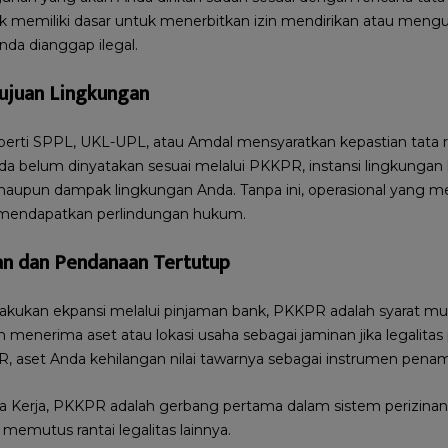
ak memiliki dasar untuk menerbitkan izin mendirikan atau meng
da dianggap ilegal.
ujuan Lingkungan
rti SPPL, UKL-UPL, atau Amdal mensyaratkan kepastian tata 
Anda belum dinyatakan sesuai melalui PKKPR, instansi lingkungan 
aupun dampak lingkungan Anda. Tanpa ini, operasional yang me
t mendapatkan perlindungan hukum.
an dan Pendanaan Tertutup
akukan ekpansi melalui pinjaman bank, PKKPR adalah syarat mu
an menerima aset atau lokasi usaha sebagai jaminan jika legalit
R, aset Anda kehilangan nilai tawarnya sebagai instrumen pena
a Kerja, PKKPR adalah gerbang pertama dalam sistem perizinan b
i memutus rantai legalitas lainnya.