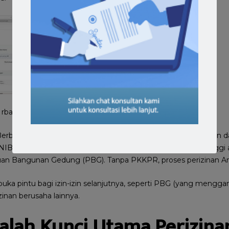
 rba
erbasis Risiko
OSS RBA
, PKKPR adalah salah satu persyaratan d
B) bagi kegiatan usaha yang memiliki risiko menengah tinggi a
n Bangunan Gedung (PBG). Tanpa PKKPR, proses perizinan And
a pintu bagi izin-izin selanjutnya, seperti PBG (yang menggan
inan berusaha lainnya.
lah Kunci Utama Perizina