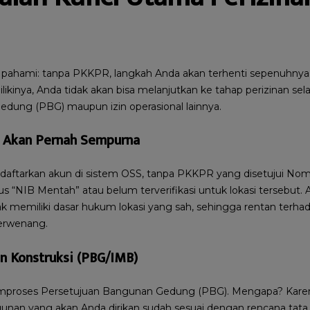
a pahami: tanpa PKKPR, langkah Anda akan terhenti sepenuhnya
ikinya, Anda tidak akan bisa melanjutkan ke tahap perizinan sela
dung (PBG) maupun izin operasional lainnya.
k Akan Pernah Sempurna
aftarkan akun di sistem OSS, tanpa PKKPR yang disetujui Nom
s “NIB Mentah” atau belum terverifikasi untuk lokasi tersebut. A
ak memiliki dasar hukum lokasi yang sah, sehingga rentan terha
berwenang.
in Konstruksi (PBG/IMB)
emproses Persetujuan Bangunan Gedung (PBG). Mengapa? Karen
an yang akan Anda dirikan sudah sesuai dengan rencana tata 