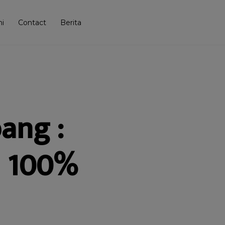
i
Contact
Berita
ang :
n 100%