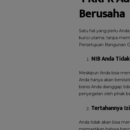
Berusaha
Satu hal yang perlu And
kunci utama; tanpa memil
Persetujuan Bangunan Ge
NIB Anda Tida
Meskipun Anda bisa mend
Anda hanya akan berstatu
bisnis Anda dianggap tid
penyegelan oleh pihak 
Tertahannya Iz
Anda tidak akan bisa m
memastikan bahwa bangun