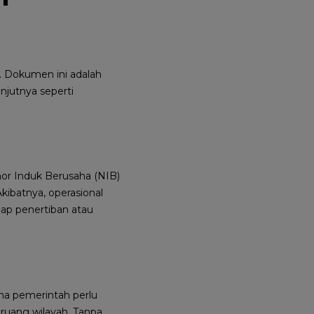
. Dokumen ini adalah
njutnya seperti
or Induk Berusaha (NIB)
kibatnya, operasional
dap penertiban atau
a pemerintah perlu
ruang wilayah. Tanpa