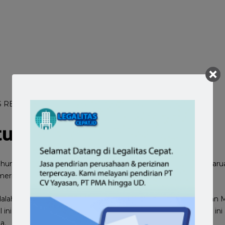
OSS RBA PKKPR
tuk Usaha UMK
hun 2025, terdapat pembaharuan sistem OSS RBA. Pembaharuan
erintah No 28 Tahun 2025 Tentang Perizinan Berusaha.
dalah pada
OSS RBA
yang paling baru ini usaha Mikro, Kecil dan
 ini untuk persyaratan dasar perizinan berusaha. So ! keadaan in
a.