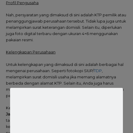
Profil Pengusaha
Nah, persyaratan yang dimaksud di sini adalah KTP pemilik atau
penanggungjawab perusahaan tersebut. Tidak lupa juga untuk
melampirkan surat keterangan domisili. Selain itu, diperlukan
juga foto digital terbaru dengan ukuran 4×6 menggunakan
pakaian resmi.
Kelengkapan Perusahaan
Untuk kelengkapan yang dimaksud di sini adalah berbagai hal
mengenai perusahaan. Seperti fotokopi SIUP/
TDP
,
melampirkan surat domisili usaha jika memang alamatnya
berbeda dengan alamat KTP. Selain itu, Anda juga harus
melampirkan foto rumah produksi tampak depan, foto rumah
penyimpanan untuk bahan baku.
Kemudian, ketika akan memakai
jasa pengurusan PIRT
Jakarta
juga harus melampirkan area produksi yang harus
tampak tempat sampah tertutup, foto tahap produksi atau
kemas ulang, foto tempat penyimpanan untuk produk yang
sudah jadi, foto transaksi pembelian untuk bahan baku, foto