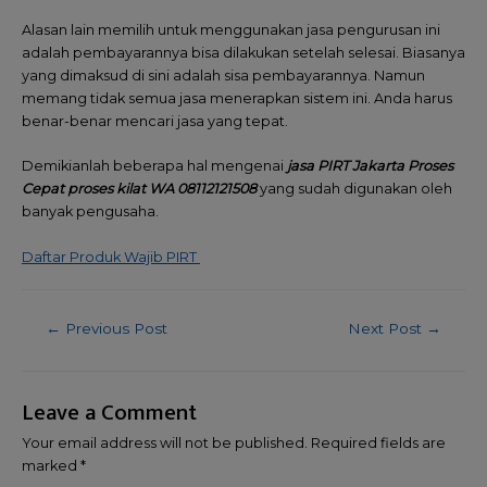
Alasan lain memilih untuk menggunakan jasa pengurusan ini
adalah pembayarannya bisa dilakukan setelah selesai. Biasanya
yang dimaksud di sini adalah sisa pembayarannya. Namun
memang tidak semua jasa menerapkan sistem ini. Anda harus
benar-benar mencari jasa yang tepat.
Demikianlah beberapa hal mengenai
jasa PIRT Jakarta Proses
Cepat proses kilat WA 08112121508
yang sudah digunakan oleh
banyak pengusaha.
Daftar Produk Wajib PIRT
←
Previous Post
Next Post
→
Leave a Comment
Your email address will not be published.
Required fields are
marked
*