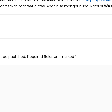
aat dari membuat NIB. Pastikan Anda memilih
jasa pengurusa
a merasakan manfaat diatas. Anda bisa menghubungi kami di
WA 
n
t
ot be published.
Required fields are marked
*