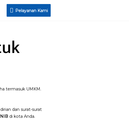
Pelayanan
Pelayanan Kami
Kami
tuk
saha termasuk UMKM.
irian dan surat-surat
 NIB
di kota Anda.