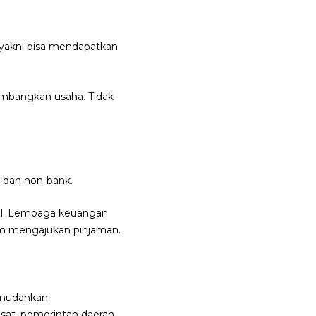
yakni bisa mendapatkan
mbangkan usaha. Tidak
dan non-bank.
al. Lembaga keuangan
am mengajukan pinjaman.
mudahkan
usat, pemerintah daerah