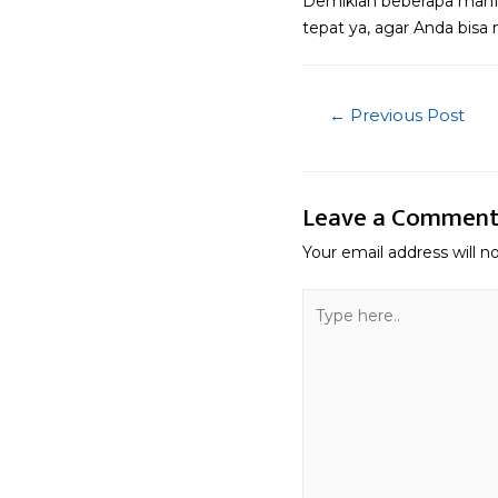
Demikian beberapa manf
tepat ya, agar Anda bis
Post
←
Previous Post
navigatio
Leave a Commen
Your email address will n
Type
here..