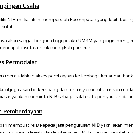
mpingan Usaha
ki NIB maka, akan memperoleh kesempatan yang lebih besar 
rintah.
nya akan sangat berguna bagi pelaku UMKM yang ingin menge
mendapat fasilitas untuk mengikuti pameran.
es Permodalan
an memudahkan akses pembiayaan ke lembaga keuangan bank 
n kecil juga akan berkembang dan tentunya membutuhkan mod
asanya akan meminta NIB sebagai salah satu persyaratan dal
tan Pemberdayaan
 dari membuat NIB kepada
jasa pengurusan NIB
yakni akan me
ntah pusat, daerah, dan lembaga lain. Mulai dari pemerintah p