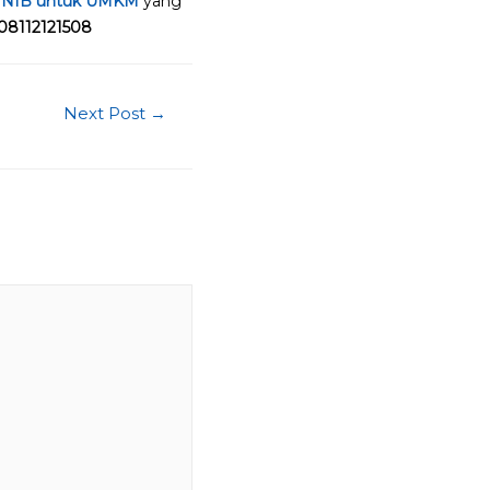
n NIB untuk UMKM
yang
08112121508
Next Post
→