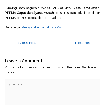
Hubungi kami segera di WA 08112121508 untuk
Jasa Pembuatan
PT PMA Cepat dan Syarat Mudah
konsultasi dan solusi pendirian
PT PMA praktis, cepat dan berkualitas
Baca juga :
Persyaratan izin klinik PMA
Post
←
Previous Post
Next Post
→
navigation
Leave a Comment
Your email address will not be published.
Required fields are
marked
*
Type
here..