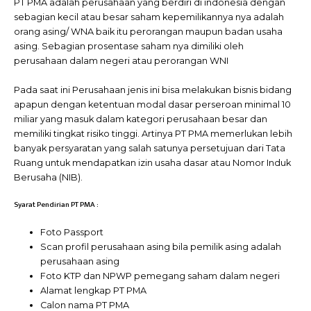
PT PMA adalah perusahaan yang berdiri di indonesia dengan
sebagian kecil atau besar saham kepemilikannya nya adalah
orang asing/ WNA baik itu perorangan maupun badan usaha
asing. Sebagian prosentase saham nya dimiliki oleh
perusahaan dalam negeri atau perorangan WNI
Pada saat ini Perusahaan jenis ini bisa melakukan bisnis bidang
apapun dengan ketentuan modal dasar perseroan minimal 10
miliar yang masuk dalam kategori perusahaan besar dan
memiliki tingkat risiko tinggi. Artinya PT PMA memerlukan lebih
banyak persyaratan yang salah satunya persetujuan dari Tata
Ruang untuk mendapatkan izin usaha dasar atau Nomor Induk
Berusaha (NIB).
Syarat Pendirian PT PMA :
Foto Passport
Scan profil perusahaan asing bila pemilik asing adalah
perusahaan asing
Foto KTP dan NPWP pemegang saham dalam negeri
Alamat lengkap PT PMA
Calon nama PT PMA