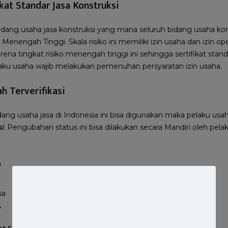
kat Standar Jasa Konstruksi
 bidang usaha jasa konstruksi yang mana seluruh bidang usaha ko
 Menengah Tinggi. Skala risiko ini memiliki izin usaha dan izin o
arena tingkat risiko menengah tinggi ini sehingga sertifikat stand
aku usaha wajib melakukan pemenuhan persyaratan izin usaha.
h Terverifikasi
bidang usaha jasa di Indonesia ini bisa digunakan maka pelaku 
si
. Pengubahan status ini bisa dilakukan secara Mandiri oleh pel
sa
A