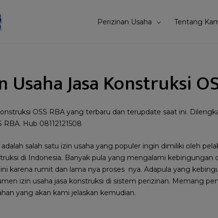
Perizinan Usaha
Tentang Kam
in Usaha Jasa Konstruksi O
onstruksi OSS RBA yang terbaru dan terupdate saat ini. Dilengka
SS RBA. Hub 08112121508
i adalah salah satu izin usaha yang populer ingin dimiliki oleh pe
nstruksi di Indonesia. Banyak pula yang mengalami kebingunga
u ini karena rumit dan lama nya proses nya. Adapula yang kebing
kumen izin usaha jasa konstruksi di sistem perizinan. Memang 
han yang akan kami jelaskan kemudian.