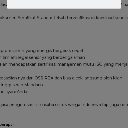
Jasa ini. Bersama kami proses untuk verifikasi ini kurang dari 7 har
okumen Sertifikat Standar Telsah terverifikasi didownload sendir
professional yang energik bergerak cepat
an tim ahli legal senior yang berpengalaman
elah mendapatkan sertifikasi manajemen mutu ISO yang menjam
aselian nya dari OSS RBA dan bisa dicek langsung oleh klien
Inggris dan Mandarin
melayani Anda
 jasa pengurusan izin usaha untuk warga Indonesia tapi juga u
berupa: