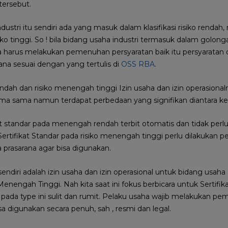
tersebut.
dustri itu sendiri ada yang masuk dalam klasifikasi risiko renda
ko tinggi. So ! bila bidang usaha industri termasuk dalam golo
ha harus melakukan pemenuhan persyaratan baik itu persyarat
ana sesuai dengan yang tertulis di
OSS RBA
.
dah dan risiko menengah tinggi Izin usaha dan izin operasional
ma sama namun terdapat perbedaan yang signifikan diantara ke
at standar pada menengah rendah terbit otomatis dan tidak per
ertifikat Standar pada risiko menengah tinggi perlu dilakukan
rasarana agar bisa digunakan.
u sendiri adalah izin usaha dan izin operasional untuk bidang usaha
ngah Tinggi. Nah kita saat ini fokus berbicara untuk Sertifika
ada type ini sulit dan rumit. Pelaku usaha wajib melakukan pe
isa digunakan secara penuh, sah , resmi dan legal.