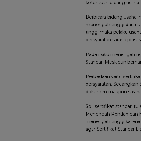
ketentuan bidang usaha 
Berbicara bidang usaha in
menengah tinggi dan risi
tinggi maka pelaku usa
persyaratan sarana prasar
Pada risiko menengah ren
Standar. Meskipun berna
Perbedaan yaitu sertifik
persyaratan. Sedangkan S
dokumen maupun sarana p
So ! sertifikat standar it
Menengah Rendah dan Mene
menengah tinggi karena p
agar Sertifikat Standar b