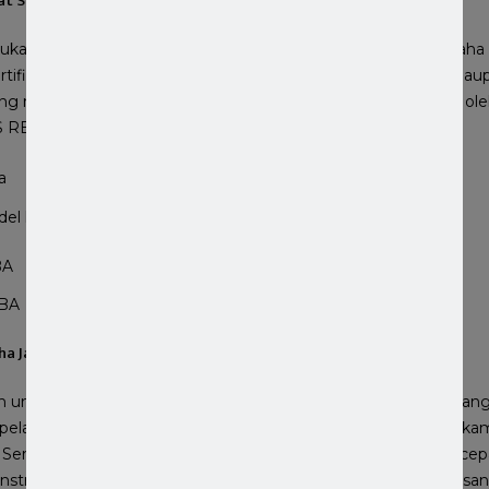
at Standar Jasa Konstruksi
kukan abah status menjadi
Telah Terverifikasi
maka pelaku usaha
 Sertifikat Badan Usaha (SBU). Baik itu SBU yang model lama ma
ang masih berlaku maupun SBU model baru yang dikeluarkan ole
S RBA
del lama
RBA
ha Jasa Konstruksi Proses Cepat Resmi
 untuk melakukan verifikasi diperlukan waktu 90 Hari kerja yang
elaku usaha tidak bisa menjalankan kegiatan usahanya. So ! ka
 Sertifikat Standar dan IZIN dengan cara yang instan, proses ce
konstruksi. Anda bisa melakukan negosiasi Biaya Jasa Pengurusan 