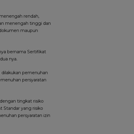
h, menengah rendah,
ngan menengah tinggi dan
an dokumen maupun
nya bernama Sertifikat
dua nya.
lu dilakukan pemenuhan
 pemenuhan persyaratan
 dengan tingkat risiko
t Standar yang risiko
menuhan persyaratan izin