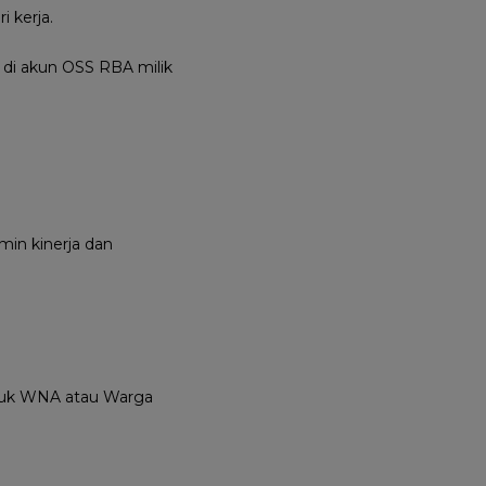
i kerja.
i di akun OSS RBA milik
in kinerja dan
ntuk WNA atau Warga