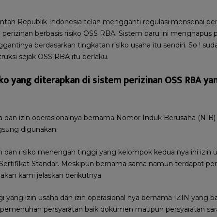
ntah Republik Indonesia telah mengganti regulasi mensenai per
 perizinan berbasis risiko OSS RBA. Sistem baru ini menghapus
gantinya berdasarkan tingkatan risiko usaha itu sendiri. So ! su
truksi sejak OSS RBA itu berlaku.
ko yang diterapkan di sistem perizinan OSS RBA ya
ha dan izin operasionalnya bernama Nomor Induk Berusaha (NIB) 
ngsung digunakan.
dan risiko menengah tinggi yang kelompok kedua nya ini izin u
Sertifikat Standar. Meskipun bernama sama namun terdapat pe
 akan kami jelaskan berikutnya
i yang izin usaha dan izin operasional nya bernama IZIN yang bar
pemenuhan persyaratan baik dokumen maupun persyaratan sara