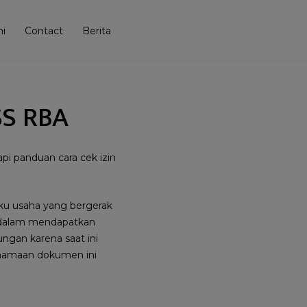
i
Contact
Berita
SS RBA
pi panduan cara cek izin
laku usaha yang bergerak
n dalam mendapatkan
ungan karena saat ini
penamaan dokumen ini