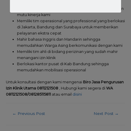
tanggap
Sudah mengantongi sertifikasi ISO 9001 sebagai jaminan
mutu kinerja kami
Memiliki tim operasional yang professional yang berlokasi
di Jakarta, Bandung dan Surabaya untuk memberikan
pelayanan ekstra cepat
Mahir bahasa Inggris dan Mandarin sehingga
memudahkan Warga Asing berkomunikasi dengan kami
Memiliki tim ahli di bidang perizinan yang sudah mahir
menangani izin klinik
Berlokasi kantor pusat di Kab Bandung sehingga
memudahkan mobilisasi operasional
Untuk konsultasi dengan kami mengenai
Biro Jasa Pengurusan
Izin Klinik Utama 08112121508
, Hubungi kami segera di
WA
08112121508/081285115811
atau email
disini
←
Previous Post
Next Post
→