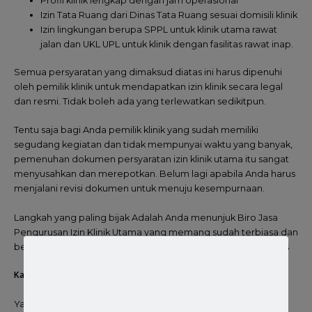
Profil klinik lengkap dengan jam operasional
Izin Tata Ruang dari Dinas Tata Ruang sesuai domisili klinik
Izin lingkungan berupa SPPL untuk klinik utama rawat
jalan dan UKL UPL untuk klinik dengan fasilitas rawat inap.
Semua persyaratan yang dimaksud diatas ini harus dipenuhi
oleh pemilik klinik untuk mendapatkan izin klinik secara legal
dan resmi. Tidak boleh ada yang terlewatkan sedikitpun.
Tentu saja bagi Anda pemilik klinik yang sudah memiliki
segudang kegiatan dan tidak mempunyai waktu yang banyak,
pemenuhan dokumen persyaratan izin klinik utama itu sangat
menyusahkan dan merepotkan. Belum lagi apabila Anda harus
menjalani revisi dokumen untuk menuju kesempurnaan.
Langkah yang paling bijak Adalah Anda menunjuk Biro Jasa
Pengurusan Izin Klinik Utama yang memang sudah terbiasa dan
berpengalaman di dalam pengurusan izin klinik hingga tuntas
Kami Solusi Biro Jasa Izin Klinik serta izin operasional Klinik
Ya kami adalah solusi Biro Jasa Izin Klinik Utama dan Pratama