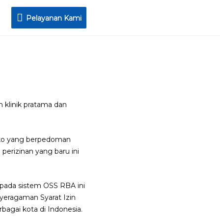
Pelayanan
Pelayanan Kami
Kami
n klinik pratama dan
siko yang berpedoman
perizinan yang baru ini
 pada sistem OSS RBA ini
nyeragaman Syarat Izin
agai kota di Indonesia.