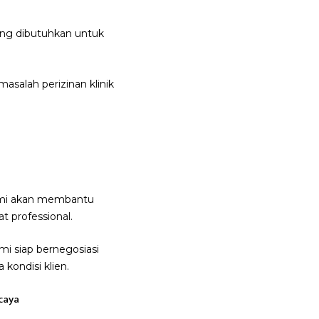
yang dibutuhkan untuk
asalah perizinan klinik
Kami akan membantu
 professional.
mi siap bernegosiasi
kondisi klien.
caya