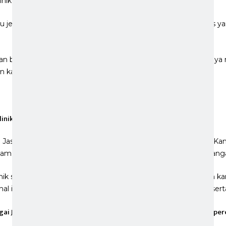
nik.
 satu jenis izin yang sulit ditempuh mengingat banyaknya berkas 
 banyak terbuang untuk mengurus perizinan klinik, sebaiknya m
an kami siap membantu Anda.
linik serta izin operasional Klinik
iro Jasa Izin Klinik Utama dan Pratama yang tepat untuk Anda. 
mengurus izin klinik secara lengkap, hingga tuntas dan sangat
inik sangat bergantung pada dokumen yang telah dimiliki dan ka
 ini. Kami fleksibel dan menyesuaikan dengan kebutuhan serta 
ai Jasa Pengurusan Izin Klinik Pratama
OSS
dan klinik Utama terper