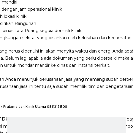
 mandiri
ap dengan jam operasional klinik
 lokasi klinik
ndirikan Bangunan
i dinas Tata Ruang seguia domisili klinik.
lingkungan sekitar yang disahkan oleh kelurahan dan kecamatan
ang harus dipenuhi ini akan menyita waktu dan energi Anda ap
 Anda. Belum lagi apabila ada dokumen yang perlu diperbaiki mak
 untuk mondar mandir ke dinas dan instansi terrkait.
adalah Anda menunjuk perusahaan jasa yang memang sudah berpe
Perusahaan jasa ini tentu saja sudah memiliki tim dan pengetahua
nik Pratama dan Klinik Utama 08112121508
V DUA RAJA SEJAHTERA
, konsultan legalitas yang spesialis seb
 meliputi klinik pratama dan klinik utama di seluruh wilayah Indo