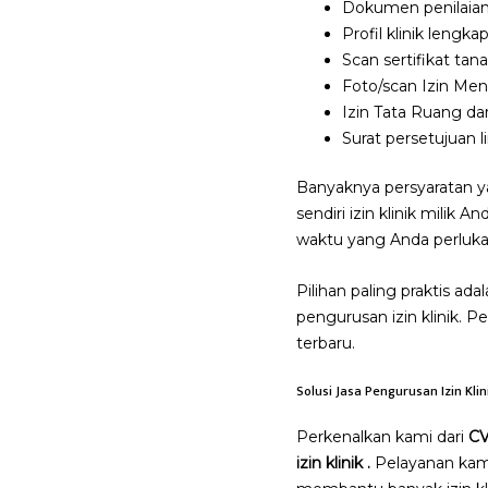
Dokumen penilaian
Profil klinik lengk
Scan sertifikat tanah
Foto/scan Izin Me
Izin Tata Ruang dar
Surat persetujuan 
Banyaknya persyaratan y
sendiri izin klinik milik
waktu yang Anda perlukan
Pilihan paling praktis 
pengurusan izin klinik. 
terbaru.
Solusi Jasa Pengurusan Izin Kli
Perkenalkan kami dari
C
izin klinik .
Pelayanan kami