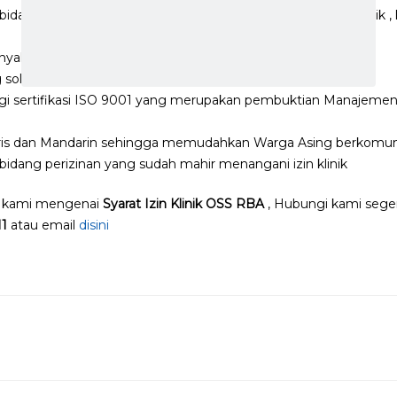
idang perizinan dalam memenuhi syarat izin operasional klinik ,
yak pengurusan izin klinik di seluruh Indonesia
 solid dengan pelayanan yang sangat tanggap
 sertifikasi ISO 9001 yang merupakan pembuktian Manajemen
ris dan Mandarin sehingga memudahkan Warga Asing berkomun
i bidang perizinan yang sudah mahir menangani izin klinik
n kami mengenai
Syarat Izin Klinik OSS RBA
, Hubungi kami sege
11
atau email
disini
n