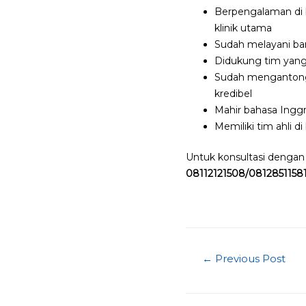
Berpengalaman di b
klinik utama
Sudah melayani ban
Didukung tim yang
Sudah mengantongi
kredibel
Mahir bahasa Ingg
Memiliki tim ahli d
Untuk konsultasi denga
08112121508/0812851158
Post
←
Previous Post
navigatio