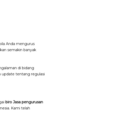
abila Anda mengurus
a akan semakin banyak
ngalaman di bidang
n update tentang regulasi
agai
biro Jasa pengurusan
nesia. Kami telah