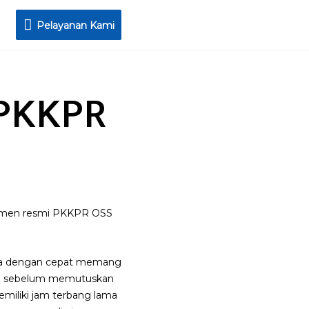
Pelayanan
Pelayanan Kami
Kami
 PKKPR
kumen resmi PKKPR OSS
aha dengan cepat memang
kan sebelum memutuskan
emiliki jam terbang lama