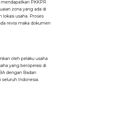
uk mendapatkan PKKPR
aian zona yang ada di
lokasi usaha. Proses
u ada revisi maka dokumen
ankan oleh pelaku usaha
saha yang beroperasi di
S RBA dengan Badan
 seluruh Indonesia.