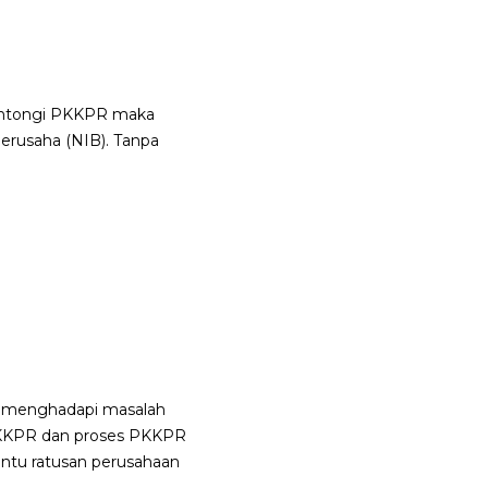
gantongi PKKPR maka
erusaha (NIB). Tanpa
uk menghadapi masalah
PKKPR dan proses PKKPR
bantu ratusan perusahaan