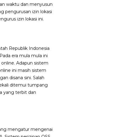
gkan waktu dan menyusun
g pengurusan izin lokasi
urus izin lokasi ini.
tah Republik Indonesia
ada era mula mula ini
n online. Adapun sistem
nline ini masih sistem
n disana sini. Salah
 sekali ditemui tumpang
a yang terbit dan
u yang mengatur mengenai
BA. Sistem perizinan OSS