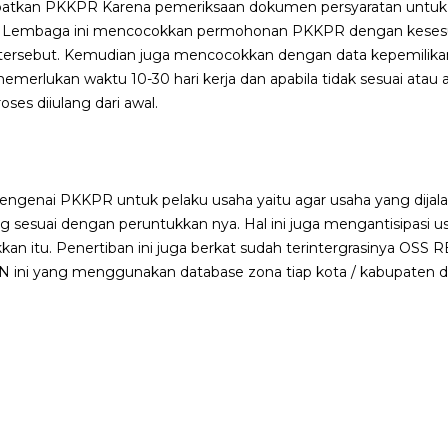
atkan PKKPR Karena pemeriksaan dokumen persyaratan unt
. Lembaga ini mencocokkan permohonan PKKPR dengan kesesu
tersebut. Kemudian juga mencocokkan dengan data kepemilikan 
ni memerlukan waktu 10-30 hari kerja dan apabila tidak sesuai ata
ses diiulang dari awal.
mengenai PKKPR untuk pelaku usaha yaitu agar usaha yang dijal
g sesuai dengan peruntukkan nya. Hal ini juga mengantisipasi u
kkan itu. Penertiban ini juga berkat sudah terintergrasinya OS
N ini yang menggunakan database zona tiap kota / kabupaten di