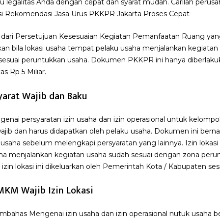
egalitas Anda dengan cepat dan syarat mudah. Carilah perusa
asi Rekomendasi Jasa Urus PKKPR Jakarta Proses Cepat
dari Persetujuan Kesesuaian Kegiatan Pemanfaatan Ruang yang
rikan bila lokasi usaha tempat pelaku usaha menjalankan kegiatan
sesuai peruntukkan usaha. Dokumen PKKPR ini hanya diberlaku
s Rp 5 Miliar.
Syarat Wajib dan Baku
engenai persyaratan izin usaha dan izin operasional untuk kel
ajib dan harus didapatkan oleh pelaku usaha. Dokumen ini bern
ku usaha sebelum melengkapi persyaratan yang lainnya. Izin loka
aha menjalankan kegiatan usaha sudah sesuai dengan zona perun
izin lokasi ini dikeluarkan oleh Pemerintah Kota / Kabupaten sesu
KM Wajib Izin Lokasi
embahas Mengenai izin usaha dan izin operasional nutuk usaha 