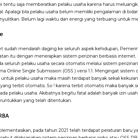
ini tentu saja memberatkan pelaku usaha karena harus meluan
l. Apalagi bila pelaku usaha belum memiliki pengalaman di bidan
nyulitkan. Belum lagi waktu dan energi yang terbuang untuk meng
ne
net sudah mendarah daging ke seluruh aspek kehidupan, Pemerin
n itu dengan menerapkan sistem perizinan berbasis internet. P
ada seluruh pelaku usaha secara otomatis melalui sistem perizina
ama Online Single Submission (OSS ) versi 1.1. Mengingat sistem o
untuk pelaku usaha maka masih terdapat banyak sekali kekuranga
i yang terbit otomatis. So ! karena terbit otomatis maka banyak
ada pelaku usaha. Akibatnya begitu fatal adalah banyak izin usah
peruntukkan yang telah ditentukan.
 RBA
mplementasikan, pada tahun 2021 telah terdapat peraturan bar
ersebut dilaksanakan sistem perizinan berbasis risiko atau OSS R