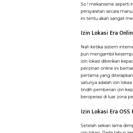
So ! mekanisme seperti 
persyaratan secara manua
ini tentu akan sangat me
Izin Lokasi Era Onli
Nah ketika sistem inter
pun mengambil kesempata
izin lokasi diberikan kep
perizinan online ini bern
pertama yang diterapkan 
satunya adalah izin lokas
tindih pemberian izin kep
beroperasi di luar zona 
Izin Lokasi Era OSS
Setelah sekian lama dii
izin lokasi. Pada tahun t