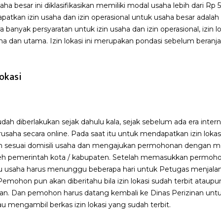
besar ini diklasifikasikan memiliki modal usaha lebih dari Rp 5 
atkan izin usaha dan izin operasional untuk usaha besar adala
ra banyak persyaratan untuk izin usaha dan izin operasional, izin lo
 dan utama. Izin lokasi ini merupakan pondasi sebelum beran
okasi
sudah diberlakukan sejak dahulu kala, sejak sebelum ada era int
usaha secara online. Pada saat itu untuk mendapatkan izin lokas
an sesuai domisili usaha dan mengajukan permohonan dengan m
oleh pemerintah kota / kabupaten. Setelah memasukkan permoh
u usaha harus menunggu beberapa hari untuk Petugas menjala
ohon pun akan diberitahu bila izin lokasi sudah terbit ataup
tan. Dan pemohon harus datang kembali ke Dinas Perizinan un
 mengambil berkas izin lokasi yang sudah terbit.