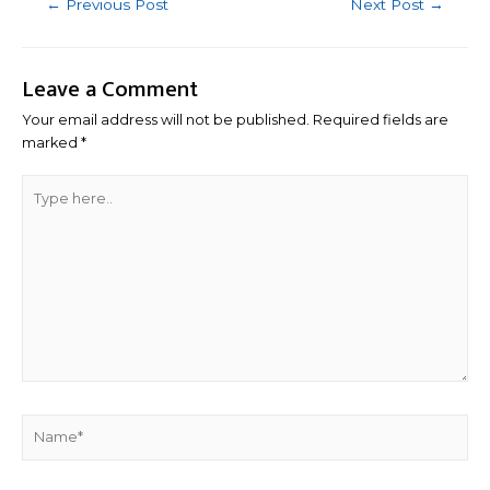
Post
←
Previous Post
Next Post
→
navigation
Leave a Comment
Your email address will not be published.
Required fields are
marked
*
Type
here..
Name*