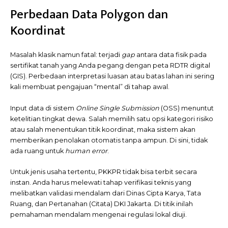
Perbedaan Data Polygon dan
Koordinat
Masalah klasik namun fatal: terjadi
gap
antara data fisik pada
sertifikat tanah yang Anda pegang dengan peta RDTR digital
(GIS). Perbedaan interpretasi luasan atau batas lahan ini sering
kali membuat pengajuan “mental” di tahap awal.
Input data di sistem
Online Single Submission
(OSS) menuntut
ketelitian tingkat dewa. Salah memilih satu opsi kategori risiko
atau salah menentukan titik koordinat, maka sistem akan
memberikan penolakan otomatis tanpa ampun. Di sini, tidak
ada ruang untuk
human error
.
Untuk jenis usaha tertentu, PKKPR tidak bisa terbit secara
instan. Anda harus melewati tahap verifikasi teknis yang
melibatkan validasi mendalam dari Dinas Cipta Karya, Tata
Ruang, dan Pertanahan (Citata) DKI Jakarta. Di titik inilah
pemahaman mendalam mengenai regulasi lokal diuji.