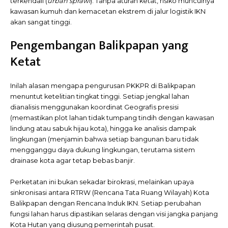
terkendali (
urban sprawl
). Tanpa aturan ketat, risiko munculnya
kawasan kumuh dan kemacetan ekstrem di jalur logistik IKN
akan sangat tinggi.
Pengembangan Balikpapan yang
Ketat
Inilah alasan mengapa pengurusan PKKPR di Balikpapan
menuntut ketelitian tingkat tinggi. Setiap jengkal lahan
dianalisis menggunakan koordinat Geografis presisi
(memastikan plot lahan tidak tumpang tindih dengan kawasan
lindung atau sabuk hijau kota), hingga ke analisis dampak
lingkungan (menjamin bahwa setiap bangunan baru tidak
mengganggu daya dukung lingkungan, terutama sistem
drainase kota agar tetap bebas banjir.
Perketatan ini bukan sekadar birokrasi, melainkan upaya
sinkronisasi antara RTRW (Rencana Tata Ruang Wilayah) Kota
Balikpapan dengan Rencana Induk IKN. Setiap perubahan
fungsi lahan harus dipastikan selaras dengan visi jangka panjang
Kota Hutan yang diusung pemerintah pusat.