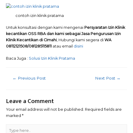
contoh izin klinik pratama
Untuk konsultasi dengan kami mengenai
Persyaratan Izin Klinik
kecantikan OSS RBA dan kami sebagai Jasa Pengurusan Izin
Klinik Kecantikan di Cimahi
, Hubungi kami segera di
WA
08112121508/081285115811
atau email
disini
Baca Juga :
Solusi Izin Klinik Pratama
Post
←
Previous Post
Next Post
→
navigation
Leave a Comment
Your email address will not be published.
Required fields are
marked
*
Type