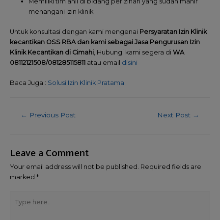
Memiliki tim ahli di bidang perizinan yang sudah mahir
menangani izin klinik
Untuk konsultasi dengan kami mengenai
Persyaratan Izin Klinik
kecantikan OSS RBA dan kami sebagai Jasa Pengurusan Izin
Klinik Kecantikan di Cimahi
, Hubungi kami segera di
WA
08112121508/081285115811
atau email
disini
Baca Juga :
Solusi Izin Klinik Pratama
←
Previous Post
Next Post
→
Leave a Comment
Your email address will not be published.
Required fields are
marked
*