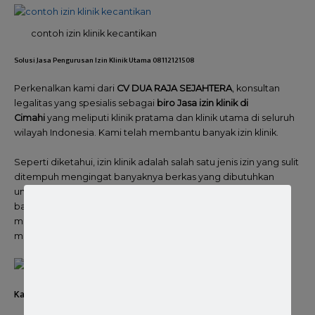
contoh izin klinik kecantikan
Solusi Jasa Pengurusan Izin Klinik Utama 08112121508
Perkenalkan kami dari
CV DUA RAJA SEJAHTERA
, konsultan
legalitas yang spesialis sebagai
biro Jasa izin klinik di
Cimahi
yang meliputi klinik pratama dan klinik utama di seluruh
wilayah Indonesia. Kami telah membantu banyak izin klinik.
Seperti diketahui, izin klinik adalah salah satu jenis izin yang sulit
ditempuh mengingat banyaknya berkas yang dibutuhkan
untuk mendapatkan izin klinik. Sehingga waktu Anda akan
banyak terbuang untuk mengurus perizinan klinik, sebaiknya
masalah perizinan klinik serahkan kepada kami dan kami siap
membantu Anda.
Kami Solusi Biro Jasa Izin Klinik Pratama serta izin operasional Klinik