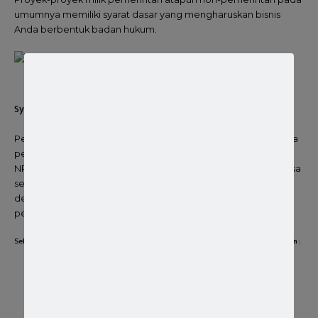
umumnya memiliki syarat dasar yang mengharuskan bisnis
Anda berbentuk badan hukum.
jasa pembuatan pt proses cepat
Syarat Mudah Hanya KTP dan NPWP saja
Pendirian perusahaan bersama kami sangatlah mudah karena
persyaratan yang wajib dilengkapi adalah hanya foto KTP dan
NPWP. Tidak harus berasal dari Bandung Raya namun juga bisa
seluruh Indonesia. Dokumen persyaratan ini sudah sesuai
dengan regulasi yang berlaku di Indonesia. So ! Anda tidak
perlu kuatir akan gugatan di kemudian hari
Selain memerlukan foto KTP dan NPWP kami memerlukan beberapa data antara lain :
Calon Nama PT yang terdiri dari minimal 3 kata Bahasa
indonesia
Alamat lengkap PT
Alamat Email dan Nomor HP PT