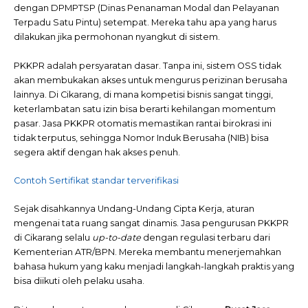
dengan DPMPTSP (Dinas Penanaman Modal dan Pelayanan
Terpadu Satu Pintu) setempat. Mereka tahu apa yang harus
dilakukan jika permohonan nyangkut di sistem.
PKKPR adalah persyaratan dasar. Tanpa ini, sistem OSS tidak
akan membukakan akses untuk mengurus perizinan berusaha
lainnya. Di Cikarang, di mana kompetisi bisnis sangat tinggi,
keterlambatan satu izin bisa berarti kehilangan momentum
pasar. Jasa PKKPR otomatis memastikan rantai birokrasi ini
tidak terputus, sehingga Nomor Induk Berusaha (NIB) bisa
segera aktif dengan hak akses penuh.
Contoh Sertifikat standar terverifikasi
Sejak disahkannya Undang-Undang Cipta Kerja, aturan
mengenai tata ruang sangat dinamis. Jasa pengurusan PKKPR
di Cikarang selalu
up-to-date
dengan regulasi terbaru dari
Kementerian ATR/BPN. Mereka membantu menerjemahkan
bahasa hukum yang kaku menjadi langkah-langkah praktis yang
bisa diikuti oleh pelaku usaha.