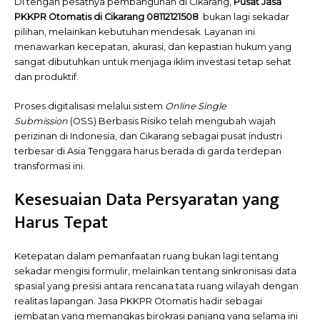
Di tengah pesatnya pembangunan di Cikarang,
Pusat
Jasa
PKKPR Otomatis di Cikarang 08112121508
bukan lagi sekadar
pilihan, melainkan kebutuhan mendesak. Layanan ini
menawarkan kecepatan, akurasi, dan kepastian hukum yang
sangat dibutuhkan untuk menjaga iklim investasi tetap sehat
dan produktif.
Proses digitalisasi melalui sistem
Online Single
Submission
(OSS) Berbasis Risiko telah mengubah wajah
perizinan di Indonesia, dan Cikarang sebagai pusat industri
terbesar di Asia Tenggara harus berada di garda terdepan
transformasi ini.
Kesesuaian Data Persyaratan yang
Harus Tepat
Ketepatan dalam pemanfaatan ruang bukan lagi tentang
sekadar mengisi formulir, melainkan tentang sinkronisasi data
spasial yang presisi antara rencana tata ruang wilayah dengan
realitas lapangan. Jasa PKKPR Otomatis hadir sebagai
jembatan yang memangkas birokrasi panjang yang selama ini