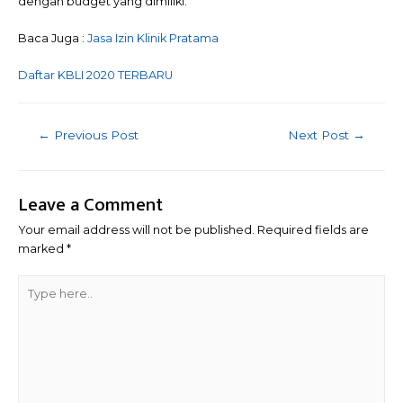
dengan budget yang dimiliki.
Baca Juga :
Jasa Izin Klinik Pratama
Daftar KBLI 2020 TERBARU
Post
←
Previous Post
Next Post
→
navigation
Leave a Comment
Your email address will not be published.
Required fields are
marked
*
Type
here..