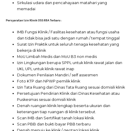
Sirkulasi udara dan pencahayaan matahari yang
memadai
Persyaratan Izin Klinik OSS RBA Terbaru :
IMB Fungsi Klinik / Fasilitas kesehatan atau fungsi usaha
dan tidak bisa jadi satu dengan rumah / tempat tinggal
Surat Izin Praktik untuk seluruh tenaga kesehatan yang
bekerja di klinik
MoU Limbah Medis dan MoU B3 non medis
Izin Lingkungan berupa SPPL untuk klinik rawat jalan dan
UKL UPL untuk klinik rawat inap
Dokumen Penilaian Mandiri / self assesmen
Foto KTP dan NPWP pemilik klinik
Izin Tata Ruang dari Dinas Tata Ruang sesuai domisili klinik
Persetujuan Pendirian Klinik dari Dinas Kesehatan atau
Puskesmas sesuai domisili klinik
Denah ruangan klinik lengkap beserta ukuran dan
keterangan tiap ruangan di klinik tersebut.
Scan IMB dan Sertifikat tanah lokasi klinik.
Scan PBB dan bukti bayar PBB terbaru
Denah menuju ke klinik / geotag lokasi klinik