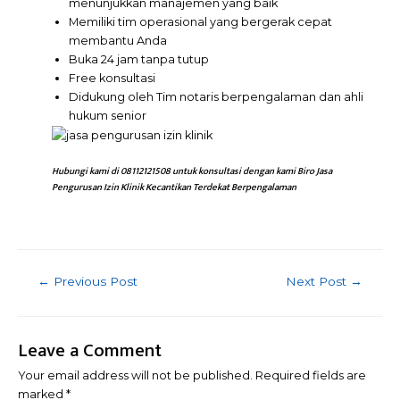
menunjukkan manajemen yang baik
Memiliki tim operasional yang bergerak cepat
membantu Anda
Buka 24 jam tanpa tutup
Free konsultasi
Didukung oleh Tim notaris berpengalaman dan ahli
hukum senior
Hubungi
kami
di 08112121508 untuk konsultasi dengan kami Biro Jasa
Pengurusan Izin Klinik Kecantikan Terdekat Berpengalaman
Post
←
Previous Post
Next Post
→
navigation
Leave a Comment
Your email address will not be published.
Required fields are
marked
*