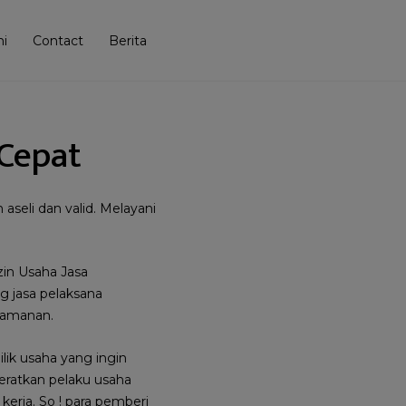
i
Contact
Berita
 Cepat
seli dan valid. Melayani
zin Usaha Jasa
g jasa pelaksana
rtamanan.
lik usaha yang ingin
eratkan pelaku usaha
kerja. So ! para pemberi