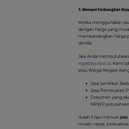
5. Mempertimbangkan Bia
Ketika menggunakan jasa
dengan harga yang murah
membandingkan harga pa
dimiliki.
Jika Anda membutuhkan j
legalitascepat.id
. Kami t
atau Warga Negara Asing
Jasa Sertifikat Ba
Jasa Pembuatan PT 
Dokumen yang akan
NPWP perusahaan, i
Itulah 5 tips mencari
jas
murah, cepat, berkualitas