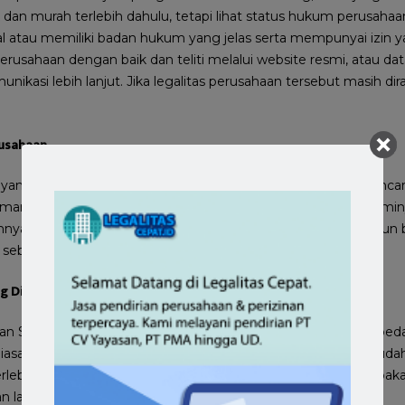
an murah terlebih dahulu, tetapi lihat status hukum perusahaan 
l atau memiliki badan hukum yang jelas serta mempunyai izin y
perusahaan dengan baik dan teliti melalui website resmi, atau d
nikasi lebih lanjut. Jika legalitas perusahaan tersebut masih dir
rusahaan
yang berkaitan dengan perusahaan, Anda bisa langsung mencar
man sekarang, pasti jasa perizinan telah memiliki website resmin
nya. Anda bisa mengecek riwayat perusahaan mulai dari tahun b
 sebelumnya, kontak dan lainnya.
g Diberikan
usan SIUJK Bandung pasti memiliki tawaran layanan yang berbed
biasanya mereka memberikan layanan lengkap, cepat dan muda
terlebih dahulu, serta mempertimbangkan layanan tersebut apak
n lainnya.