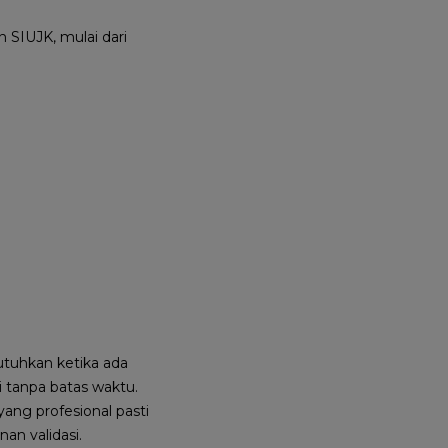
 SIUJK, mulai dari
utuhkan ketika ada
 tanpa batas waktu.
ang profesional pasti
an validasi.