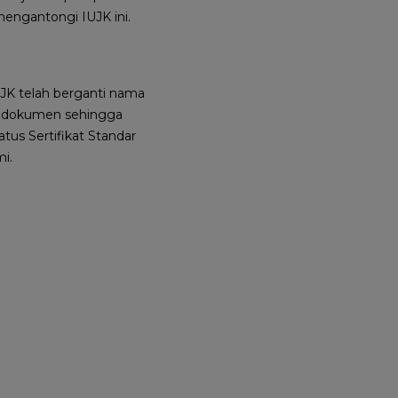
engantongi IUJK ini.
UJK telah berganti nama
pi dokumen sehingga
tus Sertifikat Standar
i.