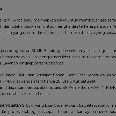
ya
 kami, Anda perlu menyiapkan biaya untuk membayar jasa terse
 dan tidak masuk akal, untuk menghindari terkena penipuan. A
saran yang umum dan standar, serta memilih biaya yang sesu
asa pengurusan SIUJK Bandung dan sekitarnya, bisa segera ku
ak hanya melayani jasa pengurusan izin usaha untuk warga Indon
. Layanan lengkap tersebut berupa:
dan Usaha (SBU) dan Sertifikat Badan Usaha Jasa Konstruksi Asi
PMA kilat dengan tarif hanya 20 juta untuk satu set.
 didapatkan berupa: akta notaris, SK KemenkumHAM, NIB (Nom
zin usaha serta izin Lokasi.
a pembuatan SIUJK
yang bisa Anda lakukan. Legalitascepat.id me
 dan profesional. legalitascepat.id menawarkan layanan izin ope