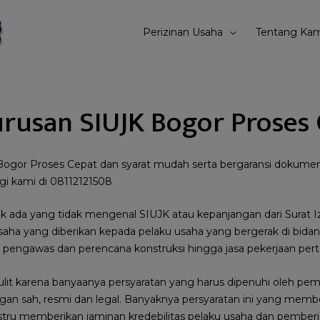
Perizinan Usaha
Tentang Kam
urusan SIUJK Bogor Proses
ogor Proses Cepat dan syarat mudah serta bergaransi dokumen a
gi kami di 08112121508
ak ada yang tidak mengenal SIUJK atau kepanjangan dari Surat I
usaha yang diberikan kepada pelaku usaha yang bergerak di bidan
an pengawas dan perencana konstruksi hingga jasa pekerjaan pe
sulit karena banyaanya persyaratan yang harus dipenuhi oleh pemi
n sah, resmi dan legal. Banyaknya persyaratan ini yang memb
 justru memberikan jaminan kredebilitas pelaku usaha dan pemberi 