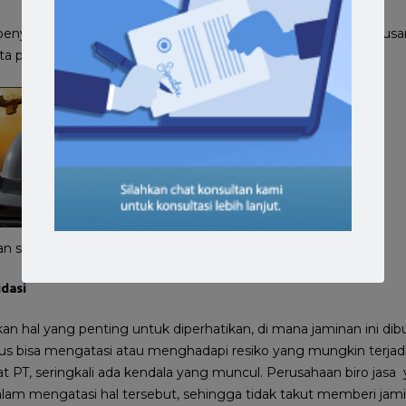
 penyedia jasa yang kompeten dan profesional dalam pengurusan
endirian perusahaan, SIUP, TDP, perpajakan dan lainnya.
n siujk
idasi
an hal yang penting untuk diperhatikan, di mana jaminan ini dib
us bisa mengatasi atau menghadapi resiko yang mungkin terjadi
T, seringkali ada kendala yang muncul. Perusahaan biro jasa y
am mengatasi hal tersebut, sehingga tidak takut memberi jamin