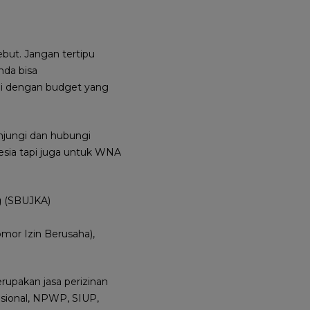
but. Jangan tertipu
nda bisa
ai dengan budget yang
njungi dan hubungi
esia tapi juga untuk WNA
ng (SBUJKA)
or Izin Berusaha),
rupakan jasa perizinan
rasional, NPWP, SIUP,