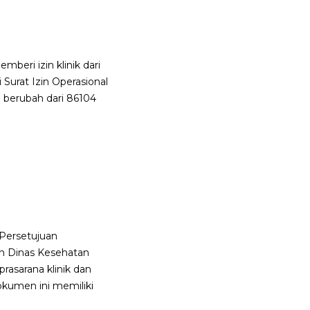
beri izin klinik dari
Surat Izin Operasional
a berubah dari 86104
 Persetujuan
ah Dinas Kesehatan
rasarana klinik dan
okumen ini memiliki