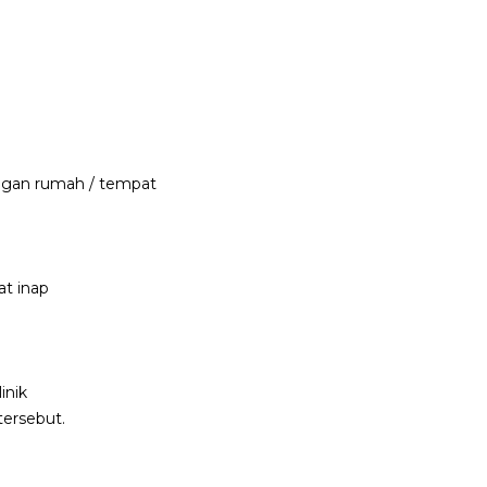
dengan rumah / tempat
at inap
inik
tersebut.