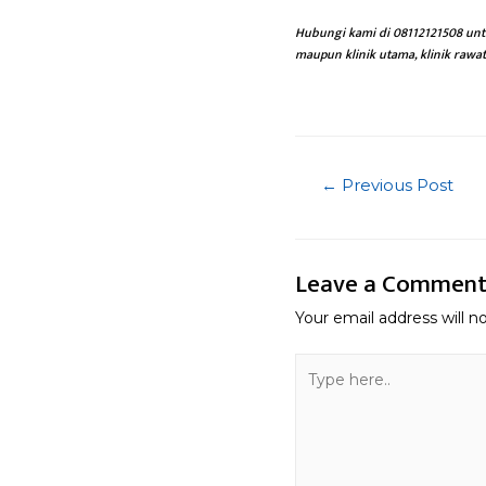
Hubungi
kami
di 08112121508 untu
maupun klinik utama, klinik rawat
Post
←
Previous Post
navigatio
Leave a Commen
Your email address will n
Type
here..