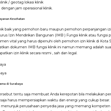
nik / geotag lokasi klinik
p dengan jam operasional klinik.
elayanan Kesehatan
inik baik yang pemohon baru maupun pemohon perpanjangan izin 
us Izin Mendirikan Bangunan (IMB ) Fungsi klinik atau fungsi 
en vital yang harus dipenuhi oleh pemohon izin klinik di Kota
an dokumen IMB fungsi klinik ini namun memang adalah suat
atkan izin klinik secara resmi , sah dan legal.
baya
atama di Surabaya
tersebut tentu saja membuat Anda kerepotan bila melakukan 
 saja harus mempersiapkan waktu dan energi yang cukup besar. S
n menunjuk perusahaan penyedia jasa yang memang kompeten 