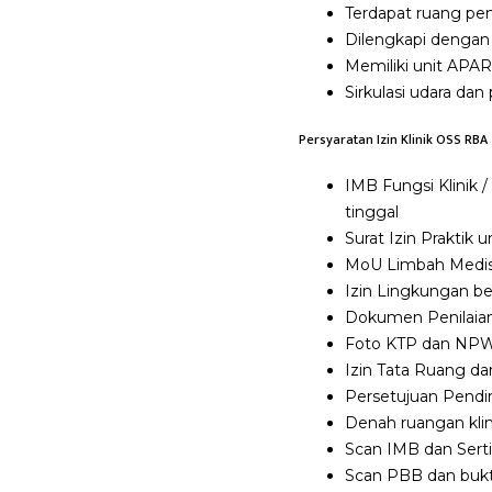
Terdapat ruang pe
Dilengkapi dengan
Memiliki unit APAR 
Sirkulasi udara d
Persyaratan Izin Klinik OSS RBA
IMB Fungsi Klinik /
tinggal
Surat Izin Praktik 
MoU Limbah Medis
Izin Lingkungan be
Dokumen Penilaian 
Foto KTP dan NPWP
Izin Tata Ruang dar
Persetujuan Pendiri
Denah ruangan klin
Scan IMB dan Sertifi
Scan PBB dan bukt