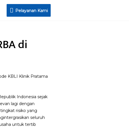
Pelayanan
Pelayanan Kami
Kami
RBA di
ode KBLI Klinik Pratama
Republik Indonesia sejak
levan lagi dengan
ingkat risiko yang
gintergrasikan seluruh
usaha untuk tertib