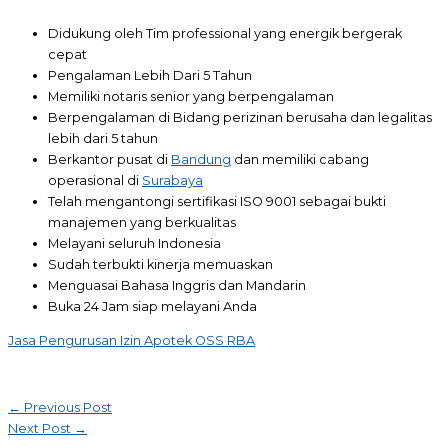
Didukung oleh Tim professional yang energik bergerak
cepat
Pengalaman Lebih Dari 5 Tahun
Memiliki notaris senior yang berpengalaman
Berpengalaman di Bidang perizinan berusaha dan legalitas
lebih dari 5 tahun
Berkantor pusat di
Bandung
dan memiliki cabang
operasional di
Surabaya
Telah mengantongi sertifikasi ISO 9001 sebagai bukti
manajemen yang berkualitas
Melayani seluruh Indonesia
Sudah terbukti kinerja memuaskan
Menguasai Bahasa Inggris dan Mandarin
Buka 24 Jam siap melayani Anda
Jasa Pengurusan Izin Apotek OSS RBA
Post
←
Previous Post
Next Post
→