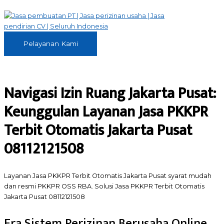
Skip
to
content
Pelayanan
Pelayanan Kami
Kami
Navigasi Izin Ruang Jakarta Pusat:
Keunggulan Layanan Jasa PKKPR
Terbit Otomatis Jakarta Pusat
08112121508
Layanan Jasa PKKPR Terbit Otomatis Jakarta Pusat syarat mudah
dan resmi PKKPR OSS RBA. Solusi Jasa PKKPR Terbit Otomatis
Jakarta Pusat 08112121508
Era Sistem Perizinan Berusaha Online