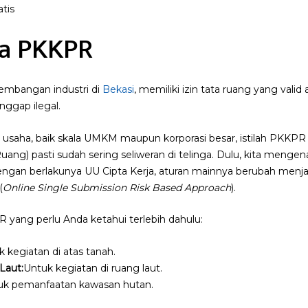
tis
a PKKPR
embangan industri di
Bekasi
, memiliki izin tata ruang yang vali
nggap ilegal.
 usaha, baik skala UMKM maupun korporasi besar, istilah PKKPR
ng) pasti sudah sering seliweran di telinga. Dulu, kita mengenal
engan berlakunya UU Cipta Kerja, aturan mainnya berubah menjadi
(
Online Single Submission Risk Based Approach
).
R yang perlu Anda ketahui terlebih dahulu:
 kegiatan di atas tanah.
Laut:
Untuk kegiatan di ruang laut.
uk pemanfaatan kawasan hutan.