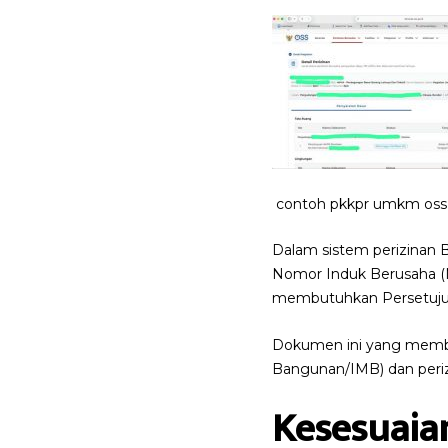
contoh pkkpr umkm oss
Dalam sistem perizinan B
Nomor Induk Berusaha (NI
membutuhkan Persetujua
Dokumen ini yang membuk
Bangunan/IMB) dan periz
Kesesuaia