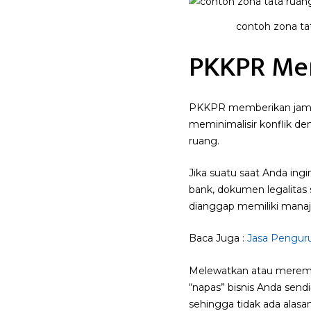
contoh zona ta
PKKPR Men
PKKPR memberikan jamina
meminimalisir konflik d
ruang.
Jika suatu saat Anda in
bank, dokumen legalitas 
dianggap memiliki manaje
Baca Juga :
Jasa Penguru
Melewatkan atau mereme
“napas” bisnis Anda sendi
sehingga tidak ada alasa