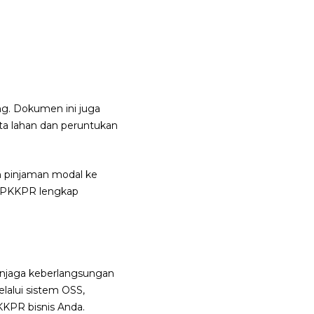
ng. Dokumen ini juga
ta lahan dan peruntukan
n pinjaman modal ke
ki PKKPR lengkap
njaga keberlangsungan
elalui sistem OSS,
KKPR bisnis Anda.