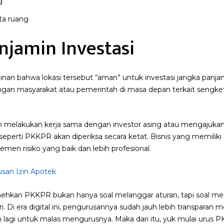
ta ruang
jamin Investasi
n bahwa lokasi tersebut “aman” untuk investasi jangka panja
engan masyarakat atau pemerintah di masa depan terkait sengke
gin melakukan kerja sama dengan investor asing atau mengajuka
seperti PKKPR akan diperiksa secara ketat. Bisnis yang memili
men risiko yang baik dan lebih profesional.
san Izin Apotek
hkan PKKPR bukan hanya soal melanggar aturan, tapi soal me
ri. Di era digital ini, pengurusannya sudah jauh lebih transparan m
n lagi untuk malas mengurusnya. Maka dari itu, yuk mulai urus P