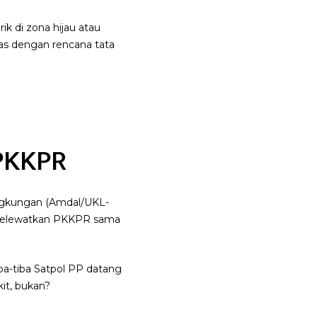
 di zona hijau atau
as dengan rencana tata
 PKKPR
ingkungan (Amdal/UKL-
 Melewatkan PKKPR sama
a-tiba Satpol PP datang
it, bukan?