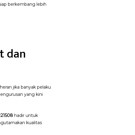
siap berkembang lebih
t dan
ran jika banyak pelaku
pengurusan yang kini
121508
hadir untuk
utamakan kualitas