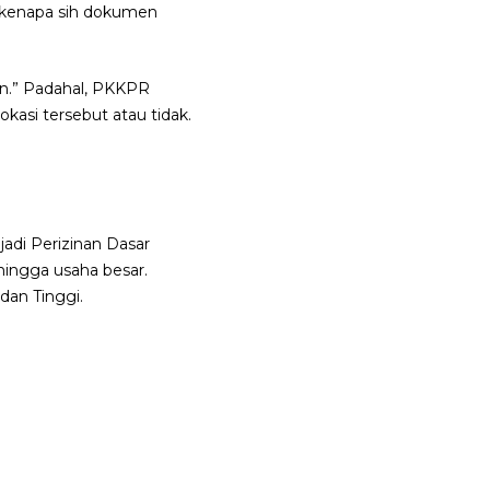
, kenapa sih dokumen
an.” Padahal, PKKPR
kasi tersebut atau tidak.
adi Perizinan Dasar
hingga usaha besar.
dan Tinggi.