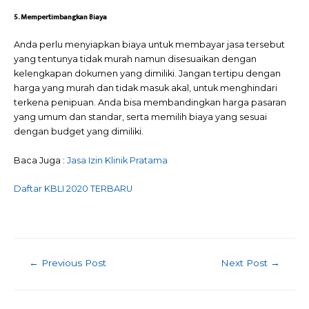
5. Mempertimbangkan Biaya
Anda perlu menyiapkan biaya untuk membayar jasa tersebut
yang tentunya tidak murah namun disesuaikan dengan
kelengkapan dokumen yang dimiliki. Jangan tertipu dengan
harga yang murah dan tidak masuk akal, untuk menghindari
terkena penipuan. Anda bisa membandingkan harga pasaran
yang umum dan standar, serta memilih biaya yang sesuai
dengan budget yang dimiliki.
Baca Juga :
Jasa Izin Klinik Pratama
Daftar KBLI 2020 TERBARU
Post
←
Previous Post
Next Post
→
navigation