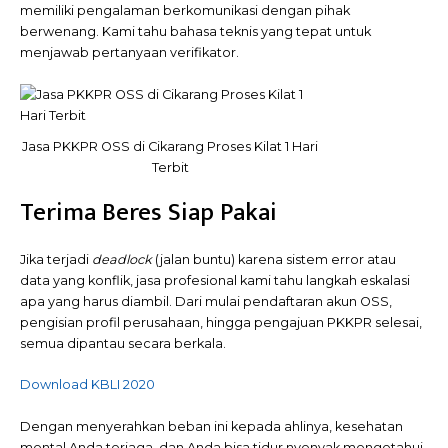
memiliki pengalaman berkomunikasi dengan pihak
berwenang. Kami tahu bahasa teknis yang tepat untuk
menjawab pertanyaan verifikator.
Jasa PKKPR OSS di Cikarang Proses Kilat 1 Hari
Terbit
Terima Beres Siap Pakai
Jika terjadi
deadlock
(jalan buntu) karena sistem error atau
data yang konflik, jasa profesional kami tahu langkah eskalasi
apa yang harus diambil. Dari mulai pendaftaran akun OSS,
pengisian profil perusahaan, hingga pengajuan PKKPR selesai,
semua dipantau secara berkala.
Download KBLI 2020
Dengan menyerahkan beban ini kepada ahlinya, kesehatan
mental Anda terjaga, dan Anda bisa tidur nyenyak mengetahui