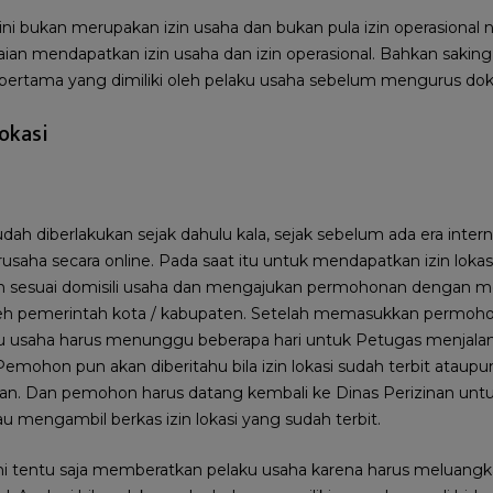
 ini bukan merupakan izin usaha dan bukan pula izin operasiona
ian mendapatkan izin usaha dan izin operasional. Bahkan saking p
ertama yang dimiliki oleh pelaku usaha sebelum mengurus doku
okasi
sudah diberlakukan sejak dahulu kala, sejak sebelum ada era int
usaha secara online. Pada saat itu untuk mendapatkan izin lokas
an sesuai domisili usaha dan mengajukan permohonan dengan m
oleh pemerintah kota / kabupaten. Setelah memasukkan permoh
u usaha harus menunggu beberapa hari untuk Petugas menjala
ohon pun akan diberitahu bila izin lokasi sudah terbit ataup
tan. Dan pemohon harus datang kembali ke Dinas Perizinan un
 mengambil berkas izin lokasi yang sudah terbit.
ini tentu saja memberatkan pelaku usaha karena harus meluan