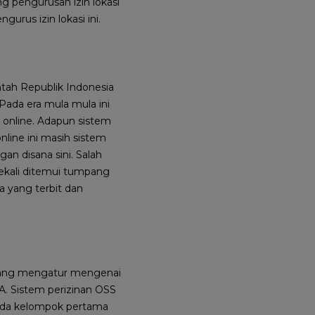
g pengurusan izin lokasi
urus izin lokasi ini.
tah Republik Indonesia
ada era mula mula ini
n online. Adapun sistem
nline ini masih sistem
n disana sini. Salah
 sekali ditemui tumpang
a yang terbit dan
u yang mengatur mengenai
BA. Sistem perizinan OSS
Pada kelompok pertama