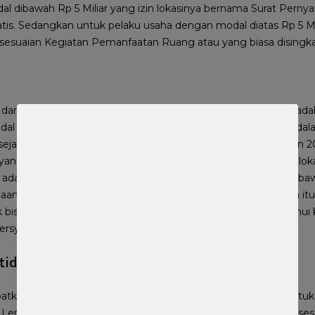
l dibawah Rp 5 Miliar yang izin lokasinya bernama Surat Perny
is. Sedangkan untuk pelaku usaha dengan modal diatas Rp 5 Mili
sesuaian Kegiatan Pemanfaatan Ruang atau yang biasa disingk
dari Persetujuan Kesesuaian Kegiatan Pemanfaatan Ruang adalah
l usaha diatas Rp 5 Miliar. Dokumen izin lokasi PKKPR ini adal
ejak diberlakukan nya sistem perizinan berbasis risiko di tahun 2
au yang lebih dikenal dengan OSS RBA memang membagi izin lok
dalah izin lokasi untuk pelaku usaha dengan modal usaha dibaw
aan Kesesuaian Tata Ruang yang terbit otomatis. Sementara i
 bisa terbit otomatis. Pada PKKPR inilah yang sering menemui k
ersyaratan PKKPR.
tidak mudah
atkan PKKPR Karena pemeriksaan dokumen persyaratan unt
. Lembaga ini mencocokkan permohonan PKKPR dengan kesesu