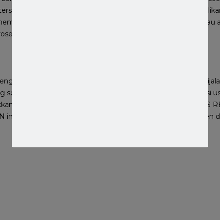
tersebut. Kemudian juga mencocokkan dengan data kepemilikan 
ni memerlukan waktu 10-30 hari kerja dan apabila tidak sesuai ata
ses diiulang dari awal.
mengenai PKKPR untuk pelaku usaha yaitu agar usaha yang dijal
g sesuai dengan peruntukkan nya. Hal ini juga mengantisipasi u
kkan itu. Penertiban ini juga berkat sudah terintergrasinya OS
N ini yang menggunakan database zona tiap kota / kabupaten di