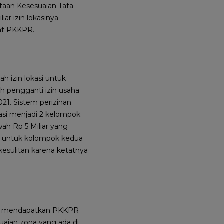
ataan Kesesuaian Tata
ar izin lokasinya
at PKKPR.
 izin lokasi untuk
ah pengganti izin usaha
021. Sistem perizinan
asi menjadi 2 kelompok.
ah Rp 5 Miliar yang
tu untuk kolompok kedua
esulitan karena ketatnya
uk mendapatkan PKKPR
aian zona yang ada di