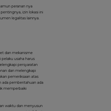
l namun peranan nya
entingnya, izin lokasi ini
men legalitas lainnya.
ernet dan mekanisme
i pelaku usaha harus
elengkapi persyaratan
onan dan melengkapi
nkan pemeriksaan atas
un ada pemberitahuan ada
tuk memperbaiki
gkan waktu dan menyusun