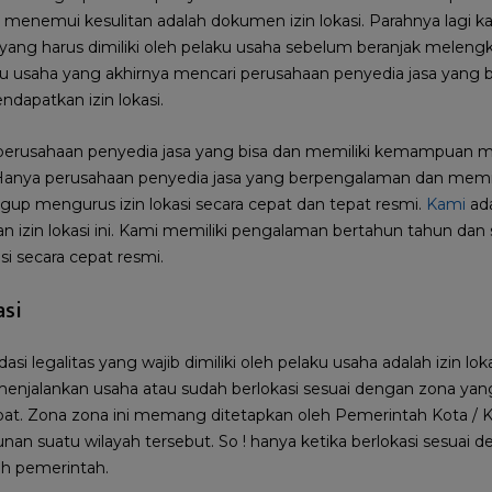
enemui kesulitan adalah dokumen izin lokasi. Parahnya lagi kare
ang harus dimiliki oleh pelaku usaha sebelum beranjak melengk
laku usaha yang akhirnya mencari perusahaan penyedia jasa yan
dapatkan izin lokasi.
erusahaan penyedia jasa yang bisa dan memiliki kemampuan me
 Hanya perusahaan penyedia jasa yang berpengalaman dan memili
up mengurus izin lokasi secara cepat dan tepat resmi.
Kami
ada
 izin lokasi ini. Kami memiliki pengalaman bertahun tahun da
si secara cepat resmi.
asi
 legalitas yang wajib dimiliki oleh pelaku usaha adalah izin lokasi
menjalankan usaha atau sudah berlokasi sesuai dengan zona yang
at. Zona zona ini memang ditetapkan oleh Pemerintah Kota / 
n suatu wilayah tersebut. So ! hanya ketika berlokasi sesuai 
leh pemerintah.