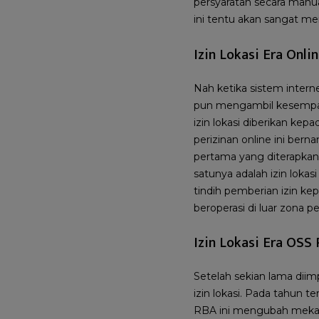
persyaratan secara manua
ini tentu akan sangat me
Izin Lokasi Era Onli
Nah ketika sistem inter
pun mengambil kesempata
izin lokasi diberikan kep
perizinan online ini bern
pertama yang diterapkan 
satunya adalah izin lokas
tindih pemberian izin kep
beroperasi di luar zona 
Izin Lokasi Era OSS
Setelah sekian lama dii
izin lokasi. Pada tahun t
RBA ini mengubah mekani