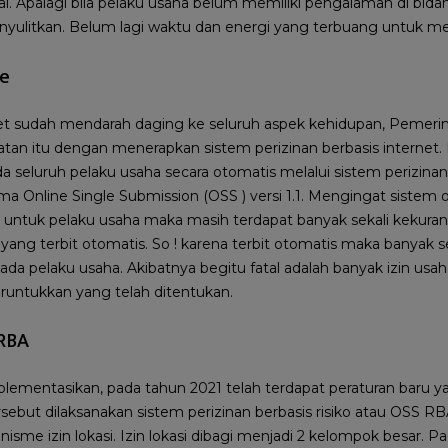
l. Apalagi bila pelaku usaha belum memiliki pengalaman di bidan
nyulitkan. Belum lagi waktu dan energi yang terbuang untuk meng
ne
net sudah mendarah daging ke seluruh aspek kehidupan, Pemerin
n itu dengan menerapkan sistem perizinan berbasis internet. P
ada seluruh pelaku usaha secara otomatis melalui sistem perizina
ama Online Single Submission (OSS ) versi 1.1. Mengingat sistem o
untuk pelaku usaha maka masih terdapat banyak sekali kekuranga
i yang terbit otomatis. So ! karena terbit otomatis maka banyak
ada pelaku usaha. Akibatnya begitu fatal adalah banyak izin usah
peruntukkan yang telah ditentukan.
 RBA
mplementasikan, pada tahun 2021 telah terdapat peraturan bar
ersebut dilaksanakan sistem perizinan berbasis risiko atau OSS R
sme izin lokasi. Izin lokasi dibagi menjadi 2 kelompok besar. 