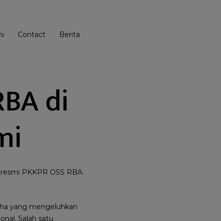
i
Contact
Berita
RBA di
mi
en resmi PKKPR OSS RBA.
usaha yang mengeluhkan
onal. Salah satu