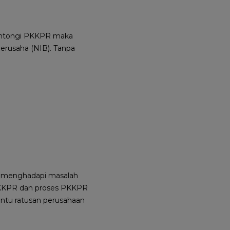
gantongi PKKPR maka
erusaha (NIB). Tanpa
uk menghadapi masalah
PKKPR dan proses PKKPR
bantu ratusan perusahaan