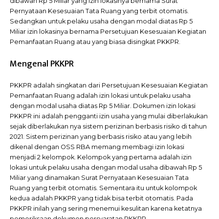
dibawah Rp 5 Miliar yang izin lokasinya bernama Surat
Pernyataan Kesesuaian Tata Ruang yang terbit otomatis.
Sedangkan untuk pelaku usaha dengan modal diatas Rp 5
Miliar izin lokasinya bernama Persetujuan Kesesuaian Kegiatan
Pemanfaatan Ruang atau yang biasa disingkat PKKPR.
Mengenal PKKPR
PKKPR adalah singkatan dari Persetujuan Kesesuaian Kegiatan
Pemanfaatan Ruang adalah izin lokasi untuk pelaku usaha
dengan modal usaha diatas Rp 5 Miliar. Dokumen izin lokasi
PKKPR ini adalah pengganti izin usaha yang mulai diberlakukan
sejak diberlakukan nya sistem perizinan berbasis risiko di tahun
2021. Sistem perizinan yang berbasis risiko atau yang lebih
dikenal dengan OSS RBA memang membagi izin lokasi
menjadi 2 kelompok. Kelompok yang pertama adalah izin
lokasi untuk pelaku usaha dengan modal usaha dibawah Rp 5
Miliar yang dinamakan Surat Pernyataan Kesesuaian Tata
Ruang yang terbit otomatis. Sementara itu untuk kolompok
kedua adalah PKKPR yang tidak bisa terbit otomatis. Pada
PKKPR inilah yang sering menemui kesulitan karena ketatnya
pemeriksaan dokumen persyaratan PKKPR.