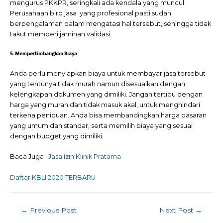
mengurus PKKPR, seringkali ada kendala yang muncul.
Perusahaan biro jasa yang profesional pasti sudah
berpengalaman dalam mengatasi hal tersebut, sehingga tidak
takut memberi jaminan validasi.
5. Mempertimbangkan Biaya
Anda perlu menyiapkan biaya untuk membayar jasa tersebut
yang tentunya tidak murah namun disesuaikan dengan
kelengkapan dokumen yang dimiliki. Jangan tertipu dengan
harga yang murah dan tidak masuk akal, untuk menghindari
terkena penipuan. Anda bisa membandingkan harga pasaran
yang umum dan standar, serta memilih biaya yang sesuai
dengan budget yang dimiliki.
Baca Juga :
Jasa Izin Klinik Pratama
Daftar KBLI 2020 TERBARU
Post
←
Previous Post
Next Post
→