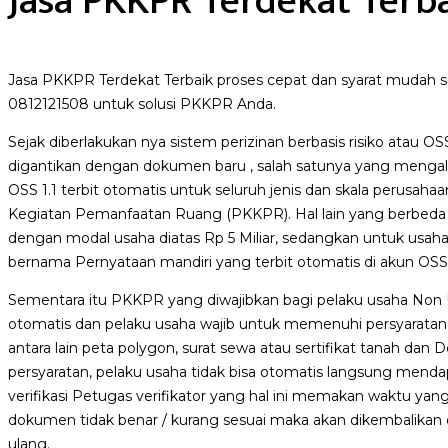
Jasa PKKPR Terdekat Terb
Jasa PKKPR Terdekat Terbaik proses cepat dan syarat mudah se
0812121508 untuk solusi PKKPR Anda.
Sejak diberlakukan nya sistem perizinan berbasis risiko atau OS
digantikan dengan dokumen baru , salah satunya yang mengalami
OSS 1.1 terbit otomatis untuk seluruh jenis dan skala perusaha
Kegiatan Pemanfaatan Ruang (PKKPR). Hal lain yang berbeda a
dengan modal usaha diatas Rp 5 Miliar, sedangkan untuk usaha
bernama Pernyataan mandiri yang terbit otomatis di akun OSS
Sementara itu PKKPR yang diwajibkan bagi pelaku usaha Non 
otomatis dan pelaku usaha wajib untuk memenuhi persyarat
antara lain peta polygon, surat sewa atau sertifikat tanah da
persyaratan, pelaku usaha tidak bisa otomatis langsung men
verifikasi Petugas verifikator yang hal ini memakan waktu yang c
dokumen tidak benar / kurang sesuai maka akan dikembalikan 
ulang.