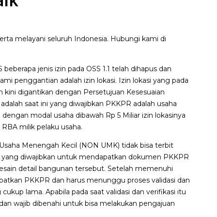
aik
rta melayani seluruh Indonesia. Hubungi kami di
S beberapa jenis izin pada OSS 1.1 telah dihapus dan
 penggantian adalah izin lokasi. Izin lokasi yang pada
an kini digantikan dengan Persetujuan Kesesuaian
dalah saat ini yang diwajibkan PKKPR adalah usaha
 dengan modal usaha dibawah Rp 5 Miliar izin lokasinya
 RBA milik pelaku usaha.
Usaha Menengah Kecil (NON UMK) tidak bisa terbit
an yang diwajibkan untuk mendapatkan dokumen PKKPR
n Desain detail bangunan tersebut. Setelah memenuhi
dapatkan PKKPR dan harus menunggu proses validasi dan
ukup lama. Apabila pada saat validasi dan verifikasi itu
dan wajib dibenahi untuk bisa melakukan pengajuan