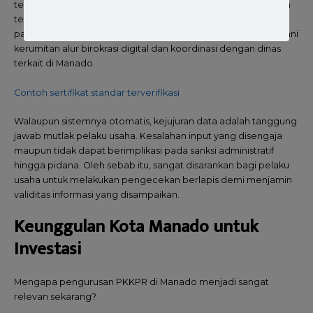
terutama jika muncul notifikasi kesalahan sistem atau kendala
teknis lainnya. Dengan jasa pendampingan, Anda bisa fokus
pada pengembangan bisnis sementara tenaga ahli menangani
kerumitan alur birokrasi digital dan koordinasi dengan dinas
terkait di Manado.
Contoh sertifikat standar terverifikasi
Walaupun sistemnya otomatis, kejujuran data adalah tanggung
jawab mutlak pelaku usaha. Kesalahan input yang disengaja
maupun tidak dapat berimplikasi pada sanksi administratif
hingga pidana. Oleh sebab itu, sangat disarankan bagi pelaku
usaha untuk melakukan pengecekan berlapis demi menjamin
validitas informasi yang disampaikan.
Keunggulan Kota Manado untuk
Investasi
Mengapa pengurusan PKKPR di Manado menjadi sangat
relevan sekarang?