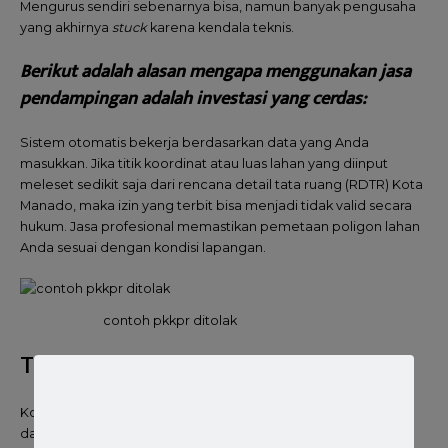
Mengurus sendiri sebenarnya bisa, namun banyak pengusaha
yang akhirnya
stuck
karena kendala teknis.
Berikut adalah alasan mengapa menggunakan jasa
pendampingan adalah investasi yang cerdas:
Sistem otomatis bekerja berdasarkan data yang Anda
masukkan. Jika titik koordinat atau luas lahan yang diinput
meleset sedikit saja dari rencana detail tata ruang (RDTR) Kota
Manado, maka izin yang terbit bisa menjadi tidak valid secara
hukum. Jasa profesional memastikan pemetaan poligon lahan
Anda sesuai dengan kondisi lapangan.
contoh pkkpr ditolak
Titik Koordinat yang Kurang Tepat
Kota Manado memiliki karakteristik geografis yang unik, mulai
dari kawasan pesisir hingga perbukitan. Aturan tata ruangnya