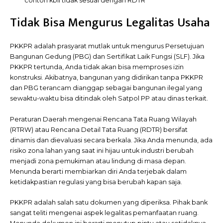
contoh kbli tidak sesuai dengan RDTR
Tidak Bisa Mengurus Legalitas Usaha
PKKPR adalah prasyarat mutlak untuk mengurus Persetujuan
Bangunan Gedung (PBG) dan Sertifikat Laik Fungsi (SLF). Jika
PKKPR tertunda, Anda tidak akan bisa memproses izin
konstruksi. Akibatnya, bangunan yang didirikan tanpa PKKPR
dan PBG terancam dianggap sebagai bangunan ilegal yang
sewaktu-waktu bisa ditindak oleh Satpol PP atau dinas terkait.
Peraturan Daerah mengenai Rencana Tata Ruang Wilayah
(RTRW) atau Rencana Detail Tata Ruang (RDTR) bersifat
dinamis dan dievaluasi secara berkala. Jika Anda menunda, ada
risiko zona lahan yang saat ini hijau untuk industri berubah
menjadi zona pemukiman atau lindung di masa depan.
Menunda berarti membiarkan diri Anda terjebak dalam
ketidakpastian regulasi yang bisa berubah kapan saja.
PKKPR adalah salah satu dokumen yang diperiksa. Pihak bank
sangat teliti mengenai aspek legalitas pemanfaatan ruang.