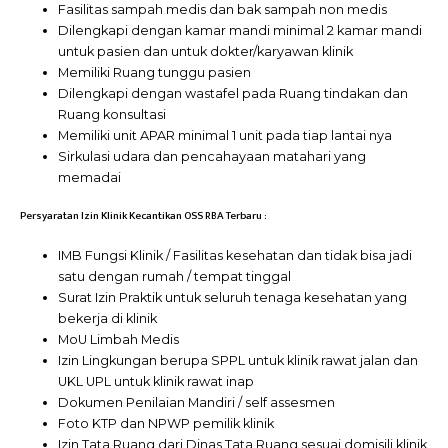
Fasilitas sampah medis dan bak sampah non medis
Dilengkapi dengan kamar mandi minimal 2 kamar mandi
untuk pasien dan untuk dokter/karyawan klinik
Memiliki Ruang tunggu pasien
Dilengkapi dengan wastafel pada Ruang tindakan dan
Ruang konsultasi
Memiliki unit APAR minimal 1 unit pada tiap lantai nya
Sirkulasi udara dan pencahayaan matahari yang
memadai
Persyaratan Izin Klinik Kecantikan OSS RBA Terbaru :
IMB Fungsi Klinik / Fasilitas kesehatan dan tidak bisa jadi
satu dengan rumah / tempat tinggal
Surat Izin Praktik untuk seluruh tenaga kesehatan yang
bekerja di klinik
MoU Limbah Medis
Izin Lingkungan berupa SPPL untuk klinik rawat jalan dan
UKL UPL untuk klinik rawat inap
Dokumen Penilaian Mandiri / self assesmen
Foto KTP dan NPWP pemilik klinik
Izin Tata Ruang dari Dinas Tata Ruang sesuai domisili klinik