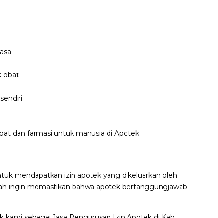
jasa
k obat
sendiri
t dan farmasi untuk manusia di Apotek
tuk mendapatkan izin apotek yang dikeluarkan oleh
ntah ingin memastikan bahwa apotek bertanggungjawab
k kami sebagai Jasa Pengurusan Izin Apotek di Kab