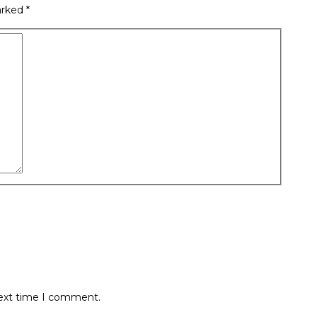
arked
*
next time I comment.