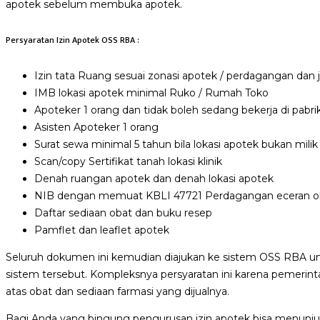
apotek sebelum membuka apotek.
Persyaratan Izin Apotek OSS RBA :
Izin tata Ruang sesuai zonasi apotek / perdagangan dan 
IMB lokasi apotek minimal Ruko / Rumah Toko
Apoteker 1 orang dan tidak boleh sedang bekerja di pabri
Asisten Apoteker 1 orang
Surat sewa minimal 5 tahun bila lokasi apotek bukan milik 
Scan/copy Sertifikat tanah lokasi klinik
Denah ruangan apotek dan denah lokasi apotek
NIB dengan memuat KBLI 47721 Perdagangan eceran oba
Daftar sediaan obat dan buku resep
Pamflet dan leaflet apotek
Seluruh dokumen ini kemudian diajukan ke sistem OSS RBA un
sistem tersebut. Kompleksnya persyaratan ini karena pemeri
atas obat dan sediaan farmasi yang dijualnya.
Bagi Anda yang bingung pengurusan izin apotek bisa menunju