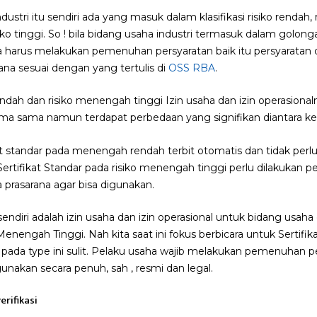
dustri itu sendiri ada yang masuk dalam klasifikasi risiko renda
ko tinggi. So ! bila bidang usaha industri termasuk dalam golo
ha harus melakukan pemenuhan persyaratan baik itu persyarat
ana sesuai dengan yang tertulis di
OSS RBA
.
dah dan risiko menengah tinggi Izin usaha dan izin operasional
ma sama namun terdapat perbedaan yang signifikan diantara ke
at standar pada menengah rendah terbit otomatis dan tidak per
ertifikat Standar pada risiko menengah tinggi perlu dilakukan
rasarana agar bisa digunakan.
u sendiri adalah izin usaha dan izin operasional untuk bidang usaha
ngah Tinggi. Nah kita saat ini fokus berbicara untuk Sertifika
ada type ini sulit. Pelaku usaha wajib melakukan pemenuhan pe
igunakan secara penuh, sah , resmi dan legal.
erifikasi