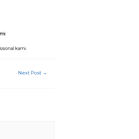
smi
sional kami.
Next Post
→