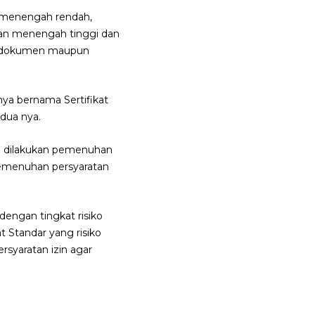
h, menengah rendah,
ngan menengah tinggi dan
an dokumen maupun
nya bernama Sertifikat
dua nya.
lu dilakukan pemenuhan
 pemenuhan persyaratan
 dengan tingkat risiko
t Standar yang risiko
rsyaratan izin agar