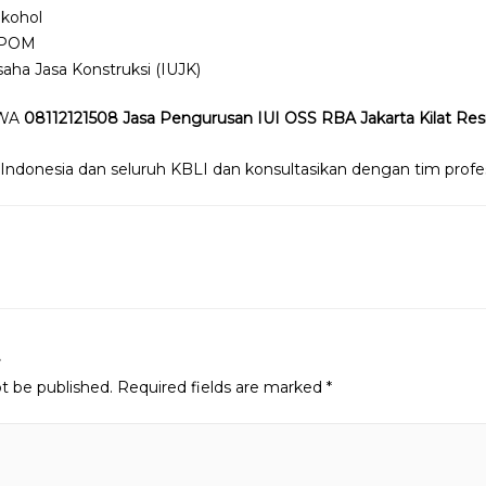
lkohol
BPOM
aha Jasa Konstruksi (IUJK)
 WA
08112121508 Jasa Pengurusan IUI OSS RBA Jakarta Kilat Re
 Indonesia dan seluruh KBLI dan konsultasikan dengan tim profes
n
t
ot be published.
Required fields are marked
*