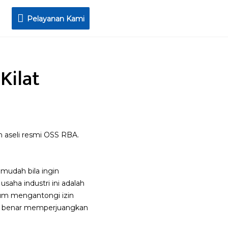
Pelayanan
Pelayanan Kami
Kami
Kilat
 aseli resmi OSS RBA.
 mudah bila ingin
saha industri ini adalah
elum mengantongi izin
enar benar memperjuangkan