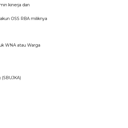
in kinerja dan
i akun OSS RBA miliknya
ntuk WNA atau Warga
ng (SBUJKA)