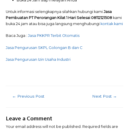
Buka 24 Jam siap melayani Anda
Untuk informasi selengkapnya silahkan hubungi kami
Jasa
Pembuatan PT Perorangan Kilat 1 Hari Selesai 08112121508
kami
buka 24 jam atau bisa juga langsung menghubungi
kontak kami
Baca Juga :
Jasa PKKPR Terbit Otomatis
Jasa Pengurusan SKPL Golongan B dan C
Jasa Pengurusan Izin Usaha Industri
Post
←
Previous Post
Next Post
→
navigation
Leave a Comment
Your email address will not be published.
Required fields are