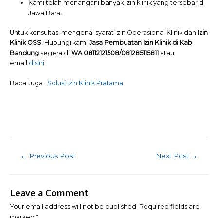
Kami telah menangani banyak izin klinik yang tersebar di
Jawa Barat
Untuk konsultasi mengenai syarat Izin Operasional Klinik dan
Izin
Klinik OSS
, Hubungi kami
Jasa Pembuatan Izin Klinik di Kab
Bandung
segera di
WA 08112121508/081285115811
atau
email
disini
Baca Juga :
Solusi Izin Klinik Pratama
Post
←
Previous Post
Next Post
→
navigation
Leave a Comment
Your email address will not be published.
Required fields are
marked
*