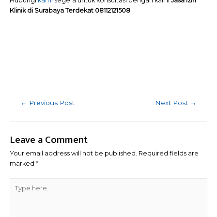
Hubungi
kami
segera untuk konsultasi dengan kami
Jasa Izin
Klinik di Surabaya Terdekat 08112121508
Post
←
Previous Post
Next Post
→
navigation
Leave a Comment
Your email address will not be published.
Required fields are
marked
*
Type
here..