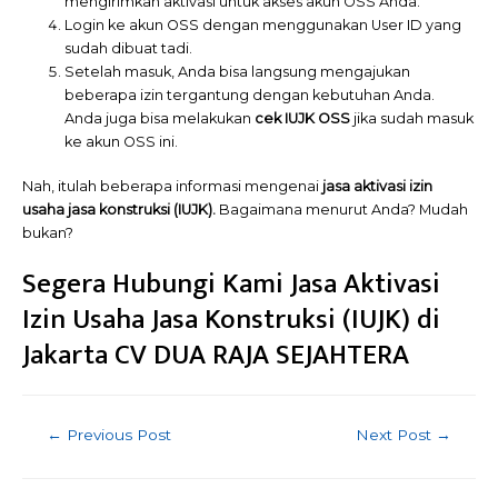
mengirimkan aktivasi untuk akses akun OSS Anda.
Login ke akun OSS dengan menggunakan User ID yang
sudah dibuat tadi.
Setelah masuk, Anda bisa langsung mengajukan
beberapa izin tergantung dengan kebutuhan Anda.
Anda juga bisa melakukan
cek IUJK OSS
jika sudah masuk
ke akun OSS ini.
Nah, itulah beberapa informasi mengenai
jasa aktivasi izin
usaha jasa konstruksi (IUJK).
Bagaimana menurut Anda? Mudah
bukan?
Segera Hubungi Kami Jasa Aktivasi
Izin Usaha Jasa Konstruksi (IUJK) di
Jakarta CV DUA RAJA SEJAHTERA
Post
←
Previous Post
Next Post
→
navigation