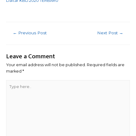
Daftar KBLI 2020 TERBARU
Post
←
Previous Post
Next Post
→
navigation
Leave a Comment
Your email address will not be published.
Required fields are
marked
*
Type
here..