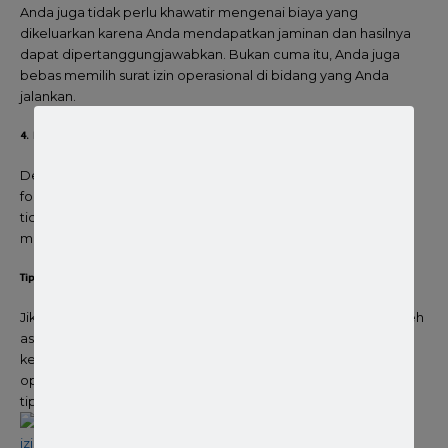
Anda juga tidak perlu khawatir mengenai biaya yang
dikeluarkan karena Anda mendapatkan jaminan dan hasilnya
dapat dipertanggungjawabkan. Bukan cuma itu, Anda juga
bebas memilih surat izin operasional di bidang yang Anda
jalankan.
4. Bisa Lebih Fokus
Dengan menggunakan jasa izin operasional, Anda akan lebih
fokus terhadap hal-hal yang lebih penting. Waktu Anda juga
tidak terlalu padat dan sibuk, sehingga Anda bisa
mendapatkan waktu istirahat yang cukup.
Tips Cari Jasa Izin Operasional Mudah dan Cepat Paling Lengkap
Jika Anda membutuhkan
jasa izin operasional
Anda tidak boleh
asal sembarang memilih jasa, sehingga hasilnya sesuai
kebutuhan dan keinginan. Anda harus pintar memilih jasa izin
operasional mudah dan cepat, adapun berikut beberapa
tipsnya: