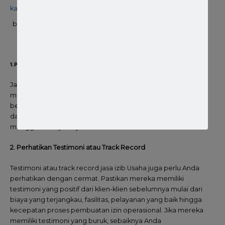
biro jasa pengurusan izin
klinik pratama di
kabupaten bandung
1. Perhatikan Portofolionya
Jasa Izin Usaha operasional yang berkualitas dan profesional
memiliki portofolio yang baik sebagai lembaga
berpengalaman. Oleh sebab itu, Anda perlu memperhatikan
dan mencermati portofolio terlebih dahulu sebelum
menggunakan jasanya.
2. Perhatikan Testimoni atau Track Record
Testimoni atau track record jasa izib Usaha juga perlu Anda
perhatikan dengan cermat. Pastikan mereka memiliki
testimoni yang positif dari klien-klien sebelumnya mulai dari
biaya yang terjangkau, fasilitas, pelayanan yang baik hingga
kecepatan proses pembuatan izin operasional. Jika mereka
memiliki testimoni yang buruk, sebaiknya Anda