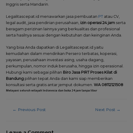
Inggris serta Mandarin.
Legalitascepat.id menawarkan jasa pembuatan
PT
atau CV,
legal audit, jasa pendirian perusahaan,
izin operasi 24 jam
serta
beragam perizinan lainnya yang berkualitas dan profesional
serta hasilnya sesuai dengan kebutuhan dan keinginan Anda.
Yang bisa Anda dapatkan di Legalitascepat.id yaitu
kemudahan dalam mendirikan Persero terbatas, koperasi,
yayasan, perusahaan investasi asing, usaha dagang,
perkumpulan, nomor induk berusaha, hingga izin operasional.
Hubungi kami sebagai pilihan
Biro Jasa PIRT Proses Kilat di
Bandung
pilihan tepat Anda dan kami siap memberikan
konsultasi serta gratis antar jemput dokumen.
WA 08112121508
Melayani seluruh wilayah Indonesia dan buka 24 jam tanpa libur
←
Previous Post
Next Post
→
Leave a Comment