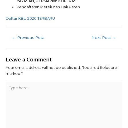
YAYASAN, PT PMA dan KOPERASI
Pendaftaran Merek dan Hak Paten
Daftar KBLI 2020 TERBARU
Post
←
Previous Post
Next Post
→
navigation
Leave a Comment
Your email address will not be published.
Required fields are
marked
*
Type
here..