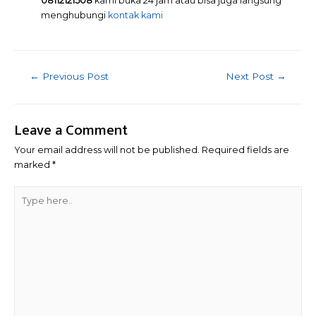
08112121508
kami buka 24 jam atau bisa juga langsung
menghubungi
kontak kami
Post
←
Previous Post
Next Post
→
navigation
Leave a Comment
Your email address will not be published.
Required fields are
marked
*
Type
here..