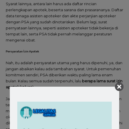
Syarat lainnya, antara lain harus ada daftar rincian
perlengkapan apotek, beserta sarana dan prasarananya. Daftar
data tenaga asisten apoteker dan akte perjanjian apoteker
dengan PSA yang sudah dinotariskan. Belum lagi, surat
pernyataan lainnya, seperti asisten apoteker tidak bekerja di
tempat lain, serta PSA tidak pernah melanggar peraturan
mengenai obat.
Persyaratan İzin Apotek
Nah, itu adalah persyaratan utama yang harus dipenuhi, ya, dan
jangan abaikan kalau ada tambahan syarat. Untuk pemenuhan
komitmen sendiri, PSA diberikan waktu paling lama enam
bulan. Kalau semua sudah terpenuhi, lalu
berapa lama surat izin
apotek keluar
?
Jangan khawatir karena jika semua persyaratan dan komitmen
telah terpenuhi maka tentu akan keluar surat izinnya. Tapi,
masih ada tahap selanjutnya,
lho
, yaitu pemeriksaan lapangan
oleh dinas kesehatan kabupaten/kota. Ini paling lama akan
dilakukan pemeriksaan enam hari setelah komitmen terpenuhi