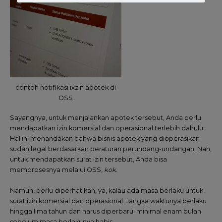
contoh notifikasi ixzin apotek di
OSS
Sayangnya, untuk menjalankan apotek tersebut, Anda perlu
mendapatkan izin komersial dan operasional terlebih dahulu.
Hal ini menandakan bahwa bisnis apotek yang dioperasikan
sudah legal berdasarkan peraturan perundang-undangan. Nah,
untuk mendapatkan surat izin tersebut, Anda bisa
memprosesnya melalui OSS,
kok
.
Namun, perlu diperhatikan, ya, kalau ada masa berlaku untuk
surat izin komersial dan operasional. Jangka waktunya berlaku
hingga lima tahun dan harus diperbarui minimal enam bulan
sebelum masa berlakunya habis.