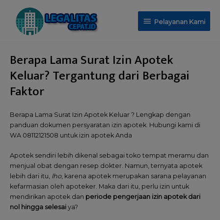
Pelayanan Kami
Berapa Lama Surat Izin Apotek
Keluar? Tergantung dari Berbagai
Faktor
Berapa Lama Surat Izin Apotek Keluar ? Lengkap dengan
panduan dokumen persyaratan izin apotek. Hubungi kami di
WA 08112121508 untuk izin apotek Anda
Apotek sendiri lebih dikenal sebagai toko tempat meramu dan
menjual obat dengan resep dokter. Namun, ternyata apotek
lebih dari itu,
lho
, karena apotek merupakan sarana pelayanan
kefarmasian oleh apoteker. Maka dari itu, perlu izin untuk
mendirikan apotek dan
periode pengerjaan izin apotek dari
nol hingga selesai
ya?