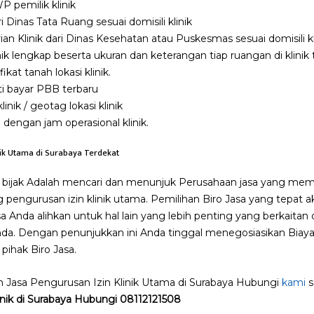
 pemilik klinik
i Dinas Tata Ruang sesuai domisili klinik
an Klinik dari Dinas Kesehatan atau Puskesmas sesuai domisili kl
ik lengkap beserta ukuran dan keterangan tiap ruangan di klinik 
kat tanah lokasi klinik.
i bayar PBB terbaru
nik / geotag lokasi klinik
p dengan jam operasional klinik.
nik Utama di
Surabaya
Terdekat
g bijak Adalah mencari dan menunjuk Perusahaan jasa yang mem
 pengurusan izin klinik utama. Pemilihan Biro Jasa yang tepa
sa Anda alihkan untuk hal lain yang lebih penting yang berkai
Anda. Dengan penunjukkan ini Anda tinggal menegosiasikan Biaya
 pihak Biro Jasa.
h Jasa Pengurusan Izin Klinik Utama di Surabaya Hubungi
kami
s
linik di Surabaya Hubungi 08112121508