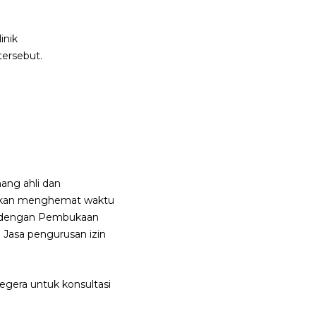
inik
tersebut.
ang ahli dan
t akan menghemat waktu
tan dengan Pembukaan
 Jasa pengurusan izin
egera untuk konsultasi