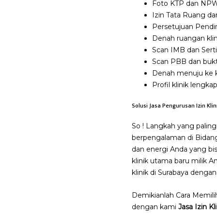
Foto KTP dan NPWP
Izin Tata Ruang dar
Persetujuan Pendiri
Denah ruangan klin
Scan IMB dan Sertifi
Scan PBB dan bukt
Denah menuju ke kli
Profil klinik lengka
Solusi Jasa Pengurusan Izin Kli
So ! Langkah yang palin
berpengalaman di Bidang
dan energi Anda yang bi
klinik utama baru milik 
klinik di Surabaya dengan
Demikianlah Cara Memili
dengan kami
Jasa Izin K