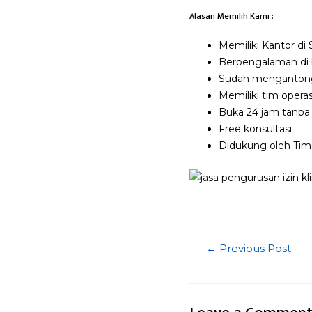
Alasan Memilih Kami :
Memiliki Kantor di
Berpengalaman di bi
Sudah mengantongi
Memiliki tim oper
Buka 24 jam tanpa
Free konsultasi
Didukung oleh Tim
Post
←
Previous Post
navigatio