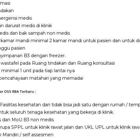
rmasi
ndakan
ergensi medis
n darurat medis di klinik
medis dan bak sampah non medis
 kamar mandi minimal 2 kamar mandi untuk pasien dan untuk dok
nggu pasien
nyimpanan B3 dengan freezer.
 wastafel pada Ruang tindakan dan Ruang konsultasi
minimal 1 unit pada tiap lantai nya
an pencahayaan matahari yang memadai
kan OSS RBA Terbaru :
 Fasilitas kesehatan dan tidak bisa jadi satu dengan rumah / tem
untuk seluruh tenaga kesehatan yang bekerja di klinik
 dan MoU B3 non medis
rupa SPPL untuk klinik rawat jalan dan UKL UPL untuk klinik raw
Mandiri / self assesmen