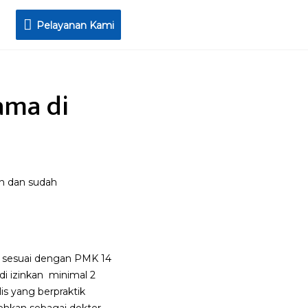
Pelayanan
Pelayanan Kami
Kami
ama di
an dan sudah
ang sesuai dengan PMK 14
 di izinkan minimal 2
is yang berpraktik
ehkan sebagai dokter