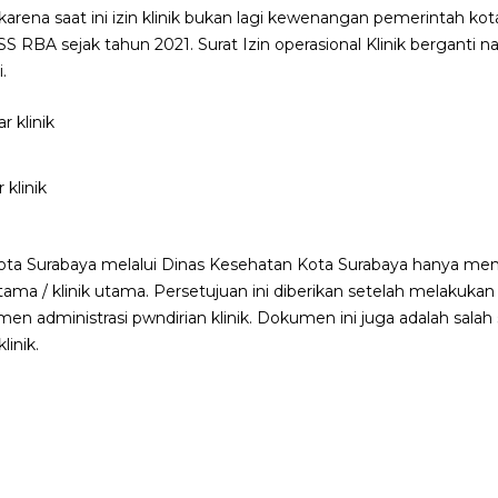
 karena saat ini izin klinik bukan lagi kewenangan pemerintah ko
SS RBA sejak tahun 2021. Surat Izin operasional Klinik berganti n
.
 klinik
ota Surabaya melalui Dinas Kesehatan Kota Surabaya hanya me
ratama / klinik utama. Persetujuan ini diberikan setelah melakuk
men administrasi pwndirian klinik. Dokumen ini juga adalah sala
inik.