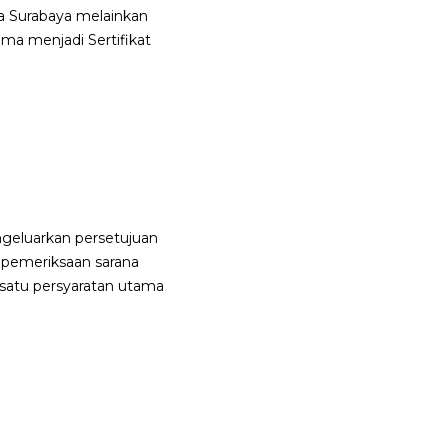
ta Surabaya melainkan
ama menjadi Sertifikat
ngeluarkan persetujuan
an pemeriksaan sarana
h satu persyaratan utama