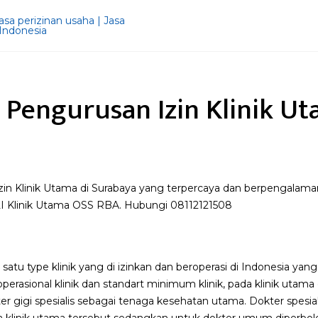
a Pengurusan Izin Klinik Ut
Izin Klinik Utama di Surabaya yang terpercaya dan berpengalam
Klinik Utama OSS RBA. Hubungi 08112121508
 satu type klinik yang di izinkan dan beroperasi di Indonesia y
perasional klinik dan standart minimum klinik, pada klinik utama
ter gigi spesialis sebagai tenaga kesehatan utama. Dokter spesial
 klinik utama tersebut sedangkan untuk dokter umum diperbol