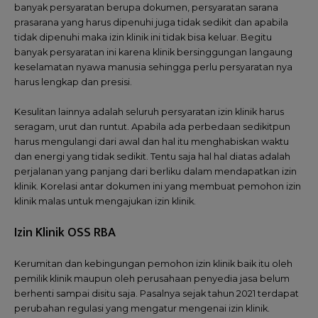
banyak persyaratan berupa dokumen, persyaratan sarana
prasarana yang harus dipenuhi juga tidak sedikit dan apabila
tidak dipenuhi maka izin klinik ini tidak bisa keluar. Begitu
banyak persyaratan ini karena klinik bersinggungan langaung
keselamatan nyawa manusia sehingga perlu persyaratan nya
harus lengkap dan presisi.
Kesulitan lainnya adalah seluruh persyaratan izin klinik harus
seragam, urut dan runtut. Apabila ada perbedaan sedikitpun
harus mengulangi dari awal dan hal itu menghabiskan waktu
dan energi yang tidak sedikit. Tentu saja hal hal diatas adalah
perjalanan yang panjang dari berliku dalam mendapatkan izin
klinik. Korelasi antar dokumen ini yang membuat pemohon izin
klinik malas untuk mengajukan izin klinik.
Izin Klinik OSS RBA
Kerumitan dan kebingungan pemohon izin klinik baik itu oleh
pemilik klinik maupun oleh perusahaan penyedia jasa belum
berhenti sampai disitu saja. Pasalnya sejak tahun 2021 terdapat
perubahan regulasi yang mengatur mengenai izin klinik.