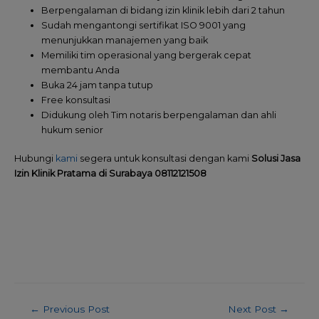
Berpengalaman di bidang izin klinik lebih dari 2 tahun
Sudah mengantongi sertifikat ISO 9001 yang
menunjukkan manajemen yang baik
Memiliki tim operasional yang bergerak cepat
membantu Anda
Buka 24 jam tanpa tutup
Free konsultasi
Didukung oleh Tim notaris berpengalaman dan ahli
hukum senior
Hubungi
kami
segera untuk konsultasi dengan kami
Solusi Jasa
Izin Klinik Pratama di Surabaya 08112121508
←
Previous Post
Next Post
→