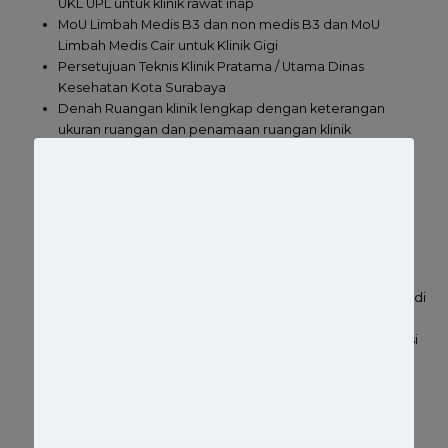
UKL UPL untuk klinik rawat inap
MoU Limbah Medis B3 dan non medis B3 dan MoU
Limbah Medis Cair untuk Klinik Gigi
Persetujuan Teknis Klinik Pratama / Utama Dinas
Kesehatan Kota Surabaya
Denah Ruangan klinik lengkap dengan keterangan
ukuran ruangan dan penamaan ruangan klinik
Memiliki ruang menyusui dan ruang emergensi medis
Denah lokasi klinik
Surat sewa minimal 5 tahun bila lokasi klinik bukan milik
sendiri
Surat domisili klinik yang dikeluarkan oleh kelurahan
sesuai domisili klinik
Profil klinik lengkap dengan visi misi klinik, jam dan hari
operasional klinik dan daftar tenaga kerja yang bekerja di
klinik
Dokumen Self Assessment Klinik sesuai dengan regulasi
terbaru PMK 14 tahun 2021
PBB dan bukti pembayaran PBB terbaru
NIB dan Sertifikat Standar
OSS RBA
APAR 1 unit tiap lantai
Bak Sampah wajib bak Sampah injak tertutup