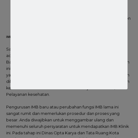
Dokumen kalibrasi alat kesehatan yang digunakan di
klinik
Scan Akta Notaris dan SK KemenkumHAM bila pemohon
adalah badan hukum/perusahaan
IMB harus IMB Fungsi Klinik
Salah satu hal yang membuat izin klinik di Surabaya rumit
adalah kewajiban untuk mengantongi Izin Mendirikan
Bangunan (IMB) fungsi klinik / pelayanan kesehatan. Kewajiban
ini berlaku untuk bangunan yang akan dijadikan klinik baik itu
yang berstatus sewa maupun milik sendiri. Izin Klinik tidak akan
dikeluarkan apabila IMB nya belum berfungsi klinik / pelayanan
kesehatan dań harus diubah dahulu menjadi IMB Klinik /
Pelayanan kesehatan.
Pengurusan IMB baru atau perubahan fungsi IMB lama ini
sangat rumit dan memerlukan prosedur dan proses yang
besar. Anda diwajibkan untuk menggambar ulang dan
memenuhi seluruh persyaratan untuk mendapatkan IMB Klinik
ini. Pada tahap ini Dinas Cipta Karya dan Tata Ruang Kota